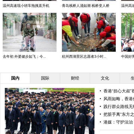
温州高速现小轿车拖拽直升机
青岛栈桥人涌如潮 栈桥变人桥
温州高
去年初 外婆健步如飞；今...
杭州西湖景区志愿者3小时...
中国好男
国内
国际
财经
文化
香港“担心大叔”
风雨如晦，香港
践行群众路线无
把脏手离“东方之
港媒：守护法治