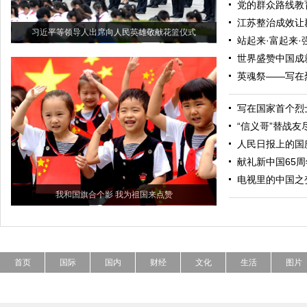
党的群众路线教
江苏整治成效让
习近平等领导人出席向人民英雄敬献花篮仪式
站起来·富起来·
世界盛赞中国成
英魂祭——写在
写在国家首个烈
“信义哥”替战友
人民日报上的国
献礼新中国65
电视里的中国之
我和国旗合个影 我为祖国来点赞
首页
国际
国内
财经
文化
生活
图片