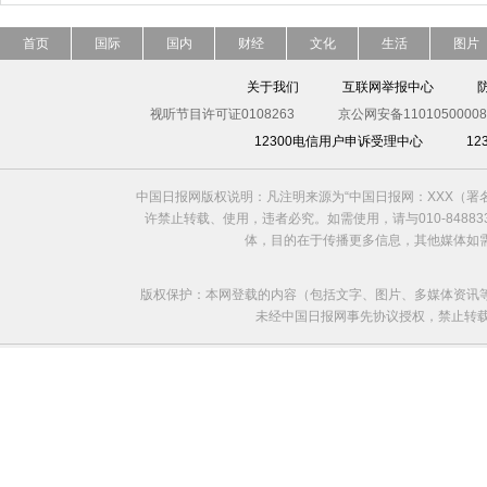
首页
国际
国内
财经
文化
生活
图片
关于我们
互联网举报中心
视听节目许可证0108263
京公网安备11010500008
12300电信用户申诉受理中心
1
中国日报网版权说明：凡注明来源为“中国日报网：XXX（
许禁止转载、使用，违者必究。如需使用，请与010-8488
体，目的在于传播更多信息，其他媒体如
版权保护：本网登载的内容（包括文字、图片、多媒体资讯
未经中国日报网事先协议授权，禁止转载使用。给