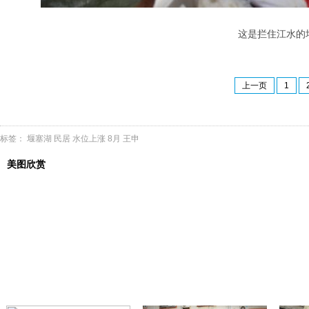
这是拦住江水的堰塞
上一页
1
标签：
堰塞湖
民居
水位上涨
8月
王申
美图欣赏