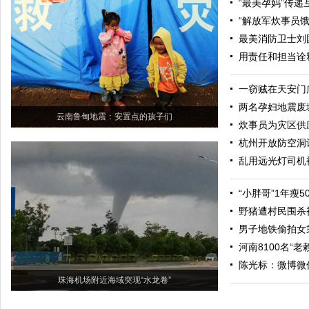
“最美孕妈”传
“解放军炊事员
最美消防卫士刘
用责任和担当诠
一窃贼在天安门
两名孕妇地震废
云南鲁甸地震：安置点的孩子们
炊事员为灾区供
杭州开放防空洞
乱用远光灯司机
“小胖哥”1年瘦
野猪遭村民围杀
男子地铁偷拍女
河南8100名“
陈光标：微博微
珠海机场附近海域突现“水龙卷”