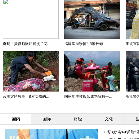
奇观！摄影师微距捕捉兰花...
福建渔民误捕4.5米长鲸...
湖北宜昌
云南灾区故事：8岁女孩的...
国家地震救援队成功解救一...
浙江警方
国内
国际
财经
文化
切糕“灾中送甜