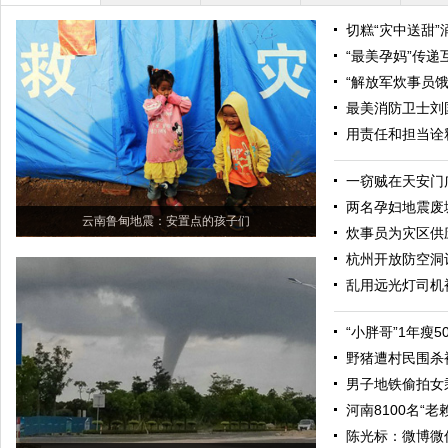
切糕“灾中送甜
“最美孕妈”传
“解放军炊事员
最美消防卫士刘
用责任和担当诠
一窃贼在天安门
两名孕妇地震废
云南鲁甸地震：安置点的孩子们
炊事员为灾区供
杭州开放防空洞
乱用远光灯司机
“小胖哥”1年瘦
野猪遭村民围杀
男子地铁偷拍女
河南8100名“
陈光标：微博微