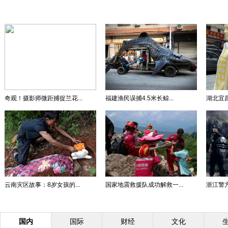
奇观！摄影师微距捕捉兰花...
福建渔民误捕4.5米长鲸...
湖北宜昌
云南灾区故事：8岁女孩的...
国家地震救援队成功解救一...
浙江警方
国内
国际
财经
文化