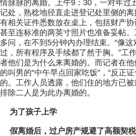
情脉脉的离婚。上午9：30，一对年过
记处，熟稔地径直走进登记处里侧的离
有相关证件悉数放在桌上，包括财产协
甚至连标准的两英寸照片也准备妥帖。
多问，在不到5分钟内办理结束。“像这
过，所有程序及手续都了然于胸。”工
者他们是为什么来离婚的。而记者在他
的叫男的“中午早点回家吃饭”，“反正证
的。工作人员透露，他们住的地方已被
排除二人是为此办离婚的。
为了孩子上学
假离婚后，过户房产规避了高额契税