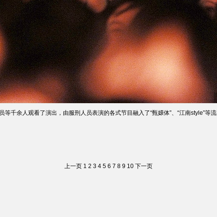
员等千余人观看了演出，由服刑人员表演的各式节目融入了“甄嬛体”、“江南style
上一页
1
2
3
4
5
6
7
8
9
10
下一页