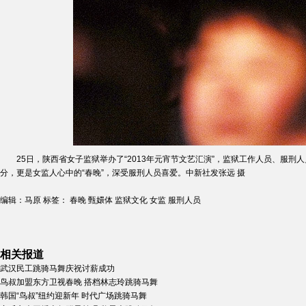
25日，陕西省女子监狱举办了“2013年元宵节文艺汇演”，监狱工作人员、服刑人
分，更是女监人心中的“春晚”，深受服刑人员喜爱。中新社发张远 摄
编辑：马原
标签：
春晚
甄嬛体
监狱文化
女监
服刑人员
相关报道
武汉民工跳骑马舞庆祝讨薪成功
鸟叔加盟东方卫视春晚 搭档林志玲跳骑马舞
韩国“鸟叔”纽约迎新年 时代广场跳骑马舞