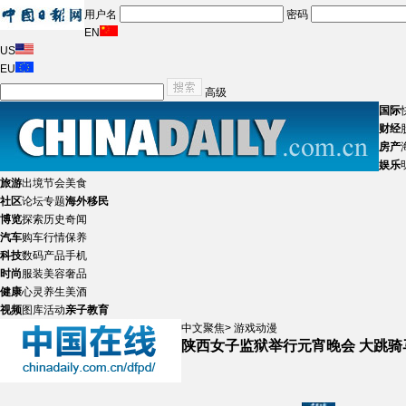
用户名
密码
EN
US
EU
高级
国际
财经
房产
娱乐
旅游
出境
节会
美食
社区
论坛
专题
海外移民
博览
探索
历史
奇闻
汽车
购车
行情
保养
科技
数码产品
手机
时尚
服装
美容
奢品
健康
心灵
养生
美酒
视频
图库
活动
亲子教育
中文聚焦
>
游戏动漫
陕西女子监狱举行元宵晚会 大跳骑