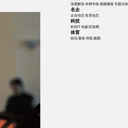
深度解读
本网专稿
视频播报
专题访谈
名企
企业动态
投资动态
科技
科技IT
传媒/互联网
体育
快讯
聚焦
明星
酷图