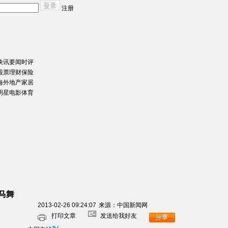
注册
快讯
要闻
时评
股票
理财
保险
海外地产
家居
明星
电影
体育
马舞
2013-02-26 09:24:07
来源：中国新闻网
打印文章
发送给我好友