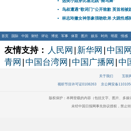
选美小姐穿比基尼跳“骑马舞”
鸟叔遭遇“歌词门”公开致歉 英首相被
林志玲撇女神形象强吻欧弟 大跳性感
首页
国际
中国
财经
评论
博览
军事
体育
图片
娱乐
时尚
明星
情感
友情支持：
人民网
|
新华网
|
中国
青网
|
中国台湾网
|
中国广播网
|
中
关于我们
互联
视听节目许可证0108263
京公网安备110105
版权保护：本网登载的内容（包括文字、图片、多媒
未经中国日报网事先协议授权，禁止转载使用。