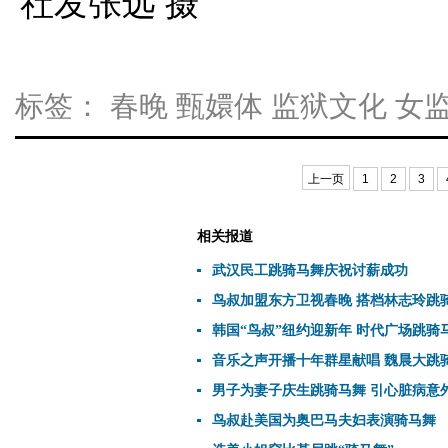
社发张远 摄
标签：
春晚
甄嬛体
监狱文化
女
上一页
1
2
3
相关报道
武汉民工跳骑马舞庆祝讨薪成功
鸟叔加盟东方卫视春晚 搭档林志玲跳
韩国“鸟叔”纽约迎新年 时代广场跳骑
音乐之声开播十年群星献唱 魏晨大跳
男子为妻子庆生跳骑马舞 引心脏病意外
鸟叔赴美国为奥巴马夫妇表演骑马舞