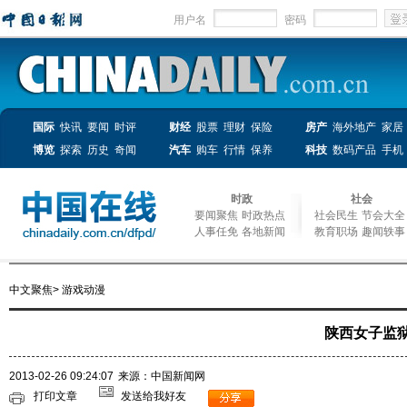
用户名
密码
国际
快讯
要闻
时评
财经
股票
理财
保险
房产
海外地产
家居
博览
探索
历史
奇闻
汽车
购车
行情
保养
科技
数码产品
手机
时政
社会
要闻聚焦
时政热点
社会民生
节会大全
人事任免
各地新闻
教育职场
趣闻轶事
中文聚焦
>
游戏动漫
陕西女子监
2013-02-26 09:24:07
来源：中国新闻网
打印文章
发送给我好友