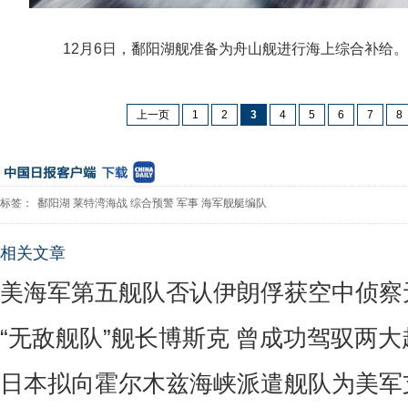
12月6日，鄱阳湖舰准备为舟山舰进行海上综合补给。新
上一页
1
2
3
4
5
6
7
8
标签：
鄱阳湖
莱特湾海战
综合预警
军事
海军舰艇编队
相关文章
美海军第五舰队否认伊朗俘获空中侦察
“无敌舰队”舰长博斯克 曾成功驾驭两
日本拟向霍尔木兹海峡派遣舰队为美军