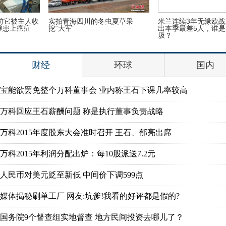
37岁章子怡和51岁巩俐同框，血
陈小春应采儿携手登封面俏皮可
的教训！一个像女仆一个像女王
爱 恩爱指数爆表
财经
环球
国内
宝能欲罢免整个万科董事会 业内称王石下课几率较高
万科回应王石薪酬问题 称是执行董事负责战略
万科2015年度股东大会准时召开 王石、郁亮出席
万科2015年利润分配出炉：每10股派送7.2元
人民币对美元贬至新低 中间价下调599点
媒体揭秘刷单工厂 网友:坑爹!我看的好评都是假的?
国务院9个督查组实地督查 地方民间投资去哪儿了？