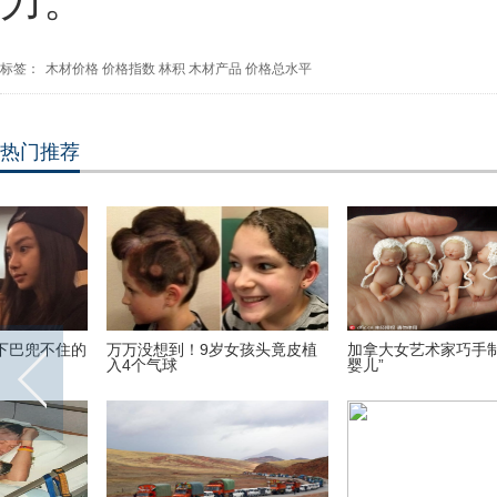
力。
标签：
木材价格
价格指数
林积
木材产品
价格总水平
热门推荐
《欢乐颂》里的精英男们都穿了
一胖毁所有!女星发胖前后对比惨
什么？比女主更有料
不忍睹