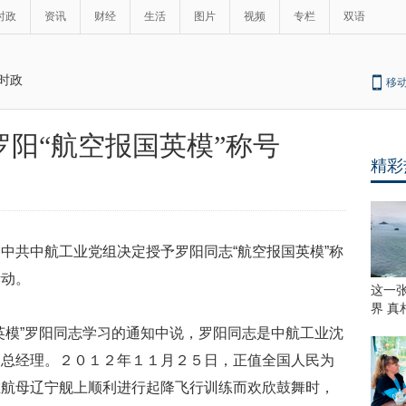
时政
资讯
财经
生活
图片
视频
专栏
双语
时政
移
阳“航空报国英模”称号
精彩
中共中航工业党组决定授予罗阳同志“航空报国英模”称
活动。
这一
界 真
英模”罗阳同志学习的通知中说，罗阳同志是中航工业沈
、总经理。２０１２年１１月２５日，正值全国人民为
在航母辽宁舰上顺利进行起降飞行训练而欢欣鼓舞时，