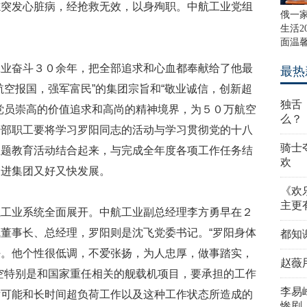
志突发心脏病，经抢救无效，以身殉职。中航工业党组
俄一
生活2
面温
工业奋斗３０余年，把全部追求和心血都奉献给了他最
最热
航空报国，强军富民”的集团宗旨和“敬业诚信，创新超
独舌
党员崇高的价值追求和高尚的精神境界，为５０万航空
么？
干部职工要将学习罗阳同志的活动与学习贯彻党的十八
骑士
主题教育活动结合起来，与完成全年度各项工作任务结
欢
促进集团又好又快发展。
《欢
主更
航工业系统全面展开。中航工业副总经理李方勇早在２
董事长、总经理，罗阳则是沈飞党委书记。“罗阳身体
都知
好。他个性很低调，不爱张扬，为人忠厚，做事踏实，
赵薇
空特别是和国家重任相关的舰载机项目，要承担的工作
李易
发可能和长时间超负荷工作以及这种工作状态所造成的
惨剧