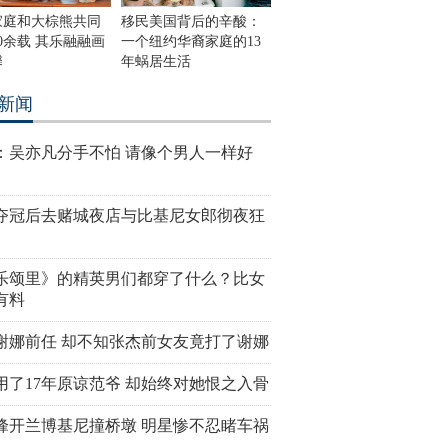
家庭和大棕熊共同
移民美国背后的辛酸：
0余载 其乐融融画
一个纽约华裔家庭的13
馨
年蜗居生活
新闻
：吴亦凡分手不怕 请像个男人一样好
夺冠后去赌城夜店与比基尼女郎彻夜狂
乐颂里》的精英男们都穿了什么？比女
有料
谢娜前任 却不知张杰前女友竟打了谢娜
用了17年原谅范爷 却始终对她恨之入骨
峰开兰博基尼撞桥墩 明星惨不忍睹车祸