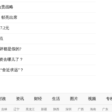
负责战略
、郁亮出席
.2元
点
评都是假的?
投资去哪儿了？
“舍近求远”？
时政
资讯
财经
生活
图片
视频
专
吉林
辽宁
黑龙江
新疆
陕西
深圳
广西
海南
广东