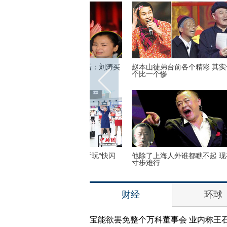
豪门后的凄惨生活：刘涛买
赵本山徒弟台前各个精彩 其实一
生命最
死鱼
个比一个惨
震撼了
空姐空少候机大厅玩“快闪
他除了上海人外谁都瞧不起 现在
林志玲
寸步难行
配得上
财经
环球
宝能欲罢免整个万科董事会 业内称王