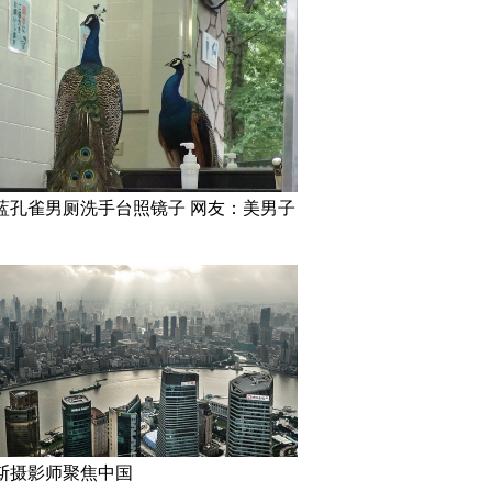
圈！baby下巴兜不住的
万万没想到！9岁女孩头竟皮植
加拿大女艺
入4个气球
婴儿”
蓝孔雀男厕洗手台照镜子 网友：美男子
情，14年前它被主人收
实拍青海四川的冬虫夏草采
米兰连续3
他们却相继患上癌症
挖“大军”
出本季最差
圾？
斯摄影师聚焦中国