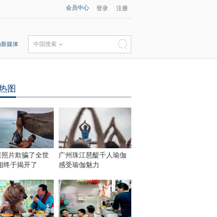
会员中心
登录
注册
动新媒体
中国搜索
热图
张照片欺骗了全世
广州珠江琶醍千人瑜伽
相终于揭开了
感受瑜伽魅力