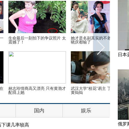
后一刻拍下的争议照片 太
她才是名副其实的不老女神 连刘
震惊娱乐
！
晓庆都输了
整容真相
日本
情商高又漂亮 只有黄渤才
武汉大学“校花”易主 丁婷婷取代
人狗不了
她
黄灿灿
养，谁知
国内
娱乐
俄罗
石下课几率较高