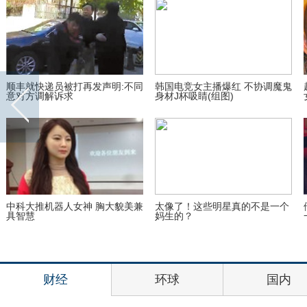
晒照办展推新邮票 英国女王九十
河北铲车大战涉枪（组图） 司机
岁生日怎么过？
险些命丧当场
雌雄难辨！盘点娱乐圈那些奇葩
当女明星穿上裤子后，你猜怎么
整容“妖孽”
着
财经
环球
国内