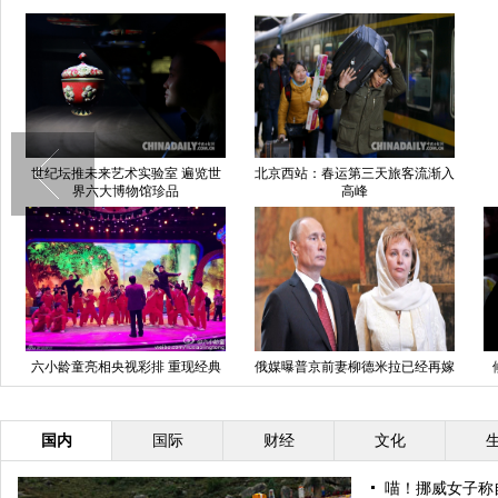
世纪坛推未来艺术实验室 遍览世
北京西站：春运第三天旅客流渐入
界六大博物馆珍品
高峰
六小龄童亮相央视彩排 重现经典
俄媒曝普京前妻柳德米拉已经再嫁
美猴王 (1/7)
改姓
国内
国际
财经
文化
喵！挪威女子称