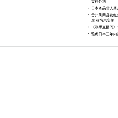
卖往外地
日本奇葩雪人秀
贵州凤冈县发红
席 称尚未实施
《歌手直播间》
雅虎日本三年内