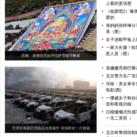
上看的更清楚
《相爱吧2》曝
爱的
准妈妈张梓琳分
美（图）
女子游船甲板上
一家大长腿！欧
惹人羡（图）
西藏：展佛仪式拉开拉萨雪顿节帷幕
袁姗姗亮相巴黎
北京警方在广安
河南：美女寒冬
电影(图)
一挪威女子称自
觉和夜视功能
日模慵懒式性感
一无二美照（
天津滨海新区危险品仓库爆炸 现场附近一片狼藉
北京铁警捣毁制贩