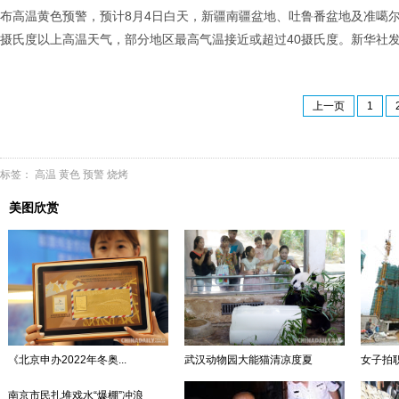
布高温黄色预警，预计8月4日白天，新疆南疆盆地、吐鲁番盆地及准噶
摄氏度以上高温天气，部分地区最高气温接近或超过40摄氏度。新华社发
上一页
1
标签：
高温
黄色
预警
烧烤
美图欣赏
《北京申办2022年冬奥...
武汉动物园大能猫清凉度夏
女子拍
南京市民扎堆戏水“爆棚”冲浪