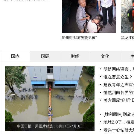
郑州街头现“宠物男孩”
黑龙江鹤
国内
国际
财经
文化
明辨网络谣言，
谁在普度众生？
建设青年之声深
悄然刮向各界的“
美方回应“窃听
[胜利回响]到敌
地球2.0了，植发
中国日报一周图片精选：6月27日-7月3日
老兵一心钻研无