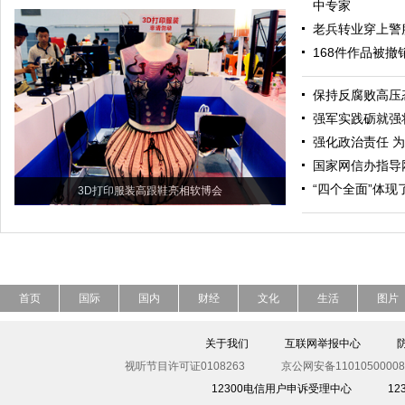
中专家
老兵转业穿上警
168件作品被
保持反腐败高压
强军实践砺就强
强化政治责任 
国家网信办指导
“四个全面”体
3D打印服装高跟鞋亮相软博会
首页
国际
国内
财经
文化
生活
图片
关于我们
互联网举报中心
视听节目许可证0108263
京公网安备11010500008
12300电信用户申诉受理中心
1