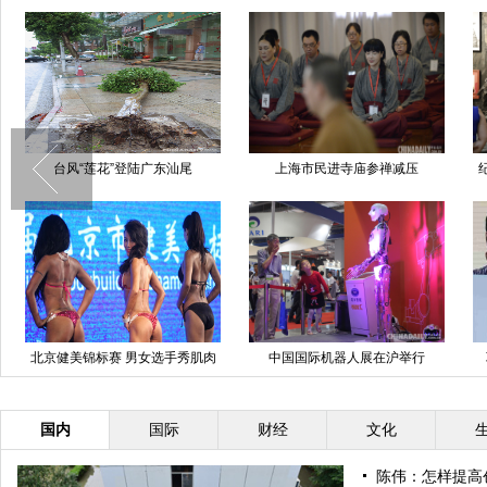
台风“莲花”登陆广东汕尾
上海市民进寺庙参禅减压
北京健美锦标赛 男女选手秀肌肉
中国国际机器人展在沪举行
拼线条
国内
国际
财经
文化
陈伟：怎样提高