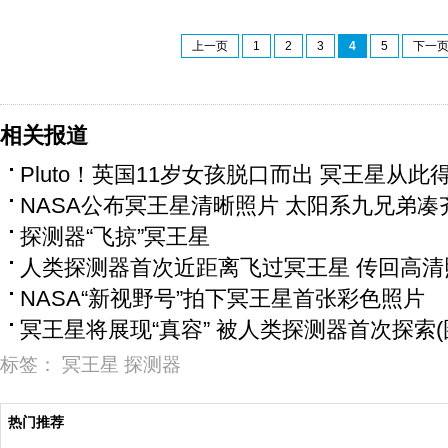
上一页
1
2
3
4
5
下一
相关报道
Pluto！英国11岁女孩脱口而出 冥王星从此
NASA公布冥王星清晰照片 太阳系九兄弟凑
探测器“飞掠”冥王星
人类探测器首次近距离飞过冥王星 传回高清照
NASA“新视野号”拍下冥王星首张彩色照片
冥王星将展现“真容” 被人类探测器首次探索(
标签：
冥王星
探测器
热门推荐