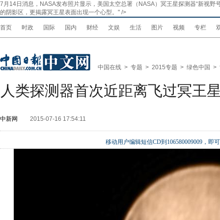
7月14日消息，NASA发布照片显示，美国太空总署（NASA）冥王星探测器“新视野号”（
的阴影区，更揭露冥王星表面出现一个心型。
" />
首页
时政
国际
国内
财经
文娱
生活
图片
视频
专栏
中国在线
>
专题
>
2015专题
>
绿色中国
>
人类探测器首次近距离飞过冥王星
中新网
2015-07-16 17:54:11
移动用户编辑短信CD到106580009009