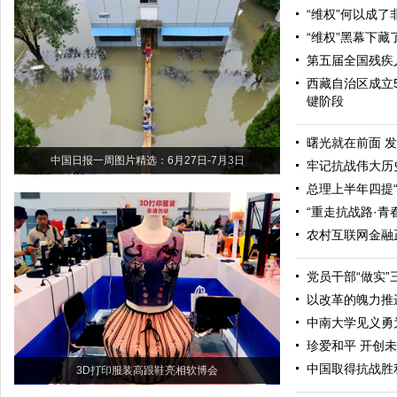
“维权”何以成了
“维权”黑幕下
第五届全国残疾
西藏自治区成立
键阶段
曙光就在前面 
中国日报一周图片精选：6月27日-7月3日
牢记抗战伟大历
总理上半年四提
“重走抗战路·青
农村互联网金融
党员干部“做实”
以改革的魄力推
中南大学见义勇
珍爱和平 开创
中国取得抗战胜
3D打印服装高跟鞋亮相软博会