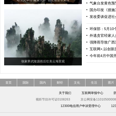
哈工大举办“建造大赛” 创意造型引关注
气象台发黄色预
国办印发《措施
发改委谈促进社
环保部：5月1
外逃贪官经家人
强降雨导致广西
互联网+,以创新
今年前4月中国
张家界武陵源雨后壮美云海景观
首页
国际
国内
财经
文化
生活
图片
关于我们
互联网举报中心
视听节目许可证0108263
京公网安备11010500008
12300电信用户申诉受理中心
1