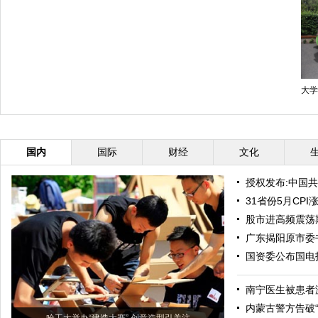
大学
国内
国际
财经
文化
授权发布:中国
31省份5月CP
股市进高频震荡
广东揭阳原市委
国资委公布国电
南宁医生被患者
内蒙古警方告破“