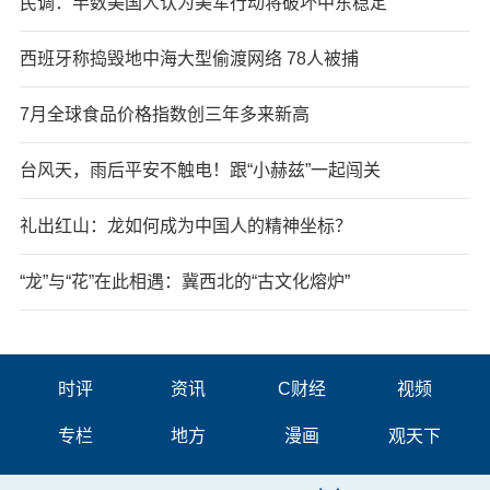
民调：半数美国人认为美军行动将破坏中东稳定
西班牙称捣毁地中海大型偷渡网络 78人被捕
7月全球食品价格指数创三年多来新高
台风天，雨后平安不触电！跟“小赫兹”一起闯关
礼出红山：龙如何成为中国人的精神坐标？
“龙”与“花”在此相遇：冀西北的“古文化熔炉”
时评
资讯
C财经
视频
专栏
地方
漫画
观天下