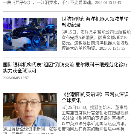
一曲《屈子忆》，一江汨罗水，千年不变爱国魂。
2026-06-15 18:43
世航智能创海洋机器人领域单轮
融资纪录
6月15日，海洋具身智能公司世航智能
宣布完成A轮融资，融资金额超过10
亿元。这也是目前海洋机器人领域规
模最大的单轮融资。
2026-06-15 17:35
国际眼科机构代表“组团”到访交流 爱尔眼科干眼规范化诊疗
实力获全球认可
2026-06-05 12:57
《张朝阳的英语课》带网友深读
全球资讯
5月25日12:30，搜狐创始人、董事局
主席兼首席执行官张朝阳在搜狐视频
关注流《张朝阳的英语课》直播间，
以中英双语分享近期国际热点资讯。
通过解析全球资讯新闻，张朝阳带领网友在真实的新闻语境中学英