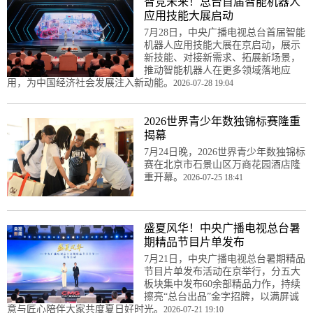
智竞未来！总台首届智能机器人
应用技能大展启动
7月28日，中央广播电视总台首届智能
机器人应用技能大展在京启动，展示
新技能、对接新需求、拓展新场景，
推动智能机器人在更多领域落地应
用，为中国经济社会发展注入新动能。
2026-07-28 19:04
2026世界青少年数独锦标赛隆重
揭幕
7月24日晚，2026世界青少年数独锦标
赛在北京市石景山区万商花园酒店隆
重开幕。
2026-07-25 18:41
盛夏风华！中央广播电视总台暑
期精品节目片单发布
7月21日，中央广播电视总台暑期精品
节目片单发布活动在京举行，分五大
板块集中发布60余部精品力作，持续
擦亮“总台出品”金字招牌，以满屏诚
意与匠心陪伴大家共度夏日好时光。
2026-07-21 19:10