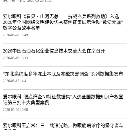
语、看世界。
2026-05-29 11:26
爱尔眼科《看见・山河无恙——抗战老兵系列救助》入选
2026年全国网络文明建设优秀案例征集展示活动“数爱无疆”
数字公益故事名单
2026-05-20 15:49
2026中国石油石化企业信息技术交流大会在京召开
2026-05-19 18:13
“东北高纬度多年冻土本底及冻融灾害调查”系列数据集发布
2026-05-17 14:41
爱尔眼科“眼底筛查AI特征数据集”入选全国数据知识产权登
记第三批十大典型案例
2026-05-09 16:00
爱尔眼科王启常：三十载追光路，做眼底病诊疗的坚守者与