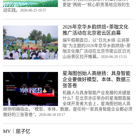
更是“两统一”核心职责落地见效的生
动实践。
2026-06-25 10:57
2026年京华乡韵烘焙+茶咖文化
推广活动在北京密云区启幕
端午假期首日，以“日光乡焙·云涧茶
咖”为主题的2026年京华乡韵烘焙+茶
咖文化推广活动在北京市密云区日光
山谷景区拉开帷幕。
2026-06-20 15:31
星海图创始人高继扬：具身智能
企业要做好模型、本体、数据三
张答卷
机器人与具身智能产业发展的关键是
什么？在北京亦庄举办的星海图首届
全球开发者大会上，星海图创始人高
继扬明确指出，“模型、本体、数据，是任何一家具身智能企业都必须
做好的三张答卷”。
2026-06-18 19:17
MV｜屈子忆