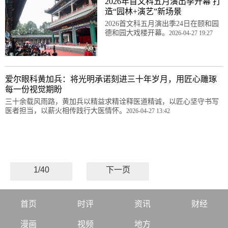
2026年首文科五月演出季开幕 打
造“园林+演艺”新场景
2026首文科五月演出季24日在颐和园
德和园大戏楼开幕。
2026-04-27 19:27
爱尔眼科黄加兵：将光明承诺刻进三十年岁月，用匠心雕琢
每一份视觉期盼
三十余载风雨路，黄加兵以精益求精诠释医道精诚，以匠心坚守书写
医者担当，以薪火相传践行大医情怀。
2026-04-27 13:42
1/40
下一页
首页
时评
资讯
财经
漫画
视频
地方