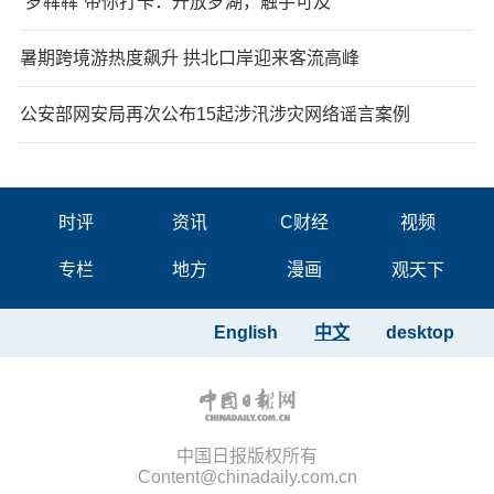
“罗犇犇”带你打卡：开放罗湖，触手可及
暑期跨境游热度飙升 拱北口岸迎来客流高峰
公安部网安局再次公布15起涉汛涉灾网络谣言案例
时评
资讯
C财经
视频
专栏
地方
漫画
观天下
English
中文
desktop
中国日报版权所有
Content@chinadaily.com.cn