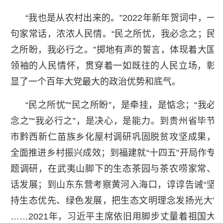
“我也是从农村出来的。”2022年新年贺词中，一
句家常话，浓浓人民情。“民之所忧，我必念之；民
之所盼，我必行之。”掷地有声的誓言，体现着大国
领袖的人民情怀，贯穿着一如既往的人民立场，彰
显了一个百年大党最大的政治优势和底气。
“民之所忧”“民之所盼”，是牵挂，是惦念；“我必
念之”“我必行之”，是决心，是能力。到贵州省毕节
市黔西新仁苗族乡化屋村调研巩固脱贫攻坚成果，
全面推进乡村振兴成效；到福建就“十四五”开局作专
题调研，在武夷山脚下的生态茶园与茶农唠家常、
话发展；到山东东营考察黄河入海口，谆谆告诫“坚
持生态优先、绿色发展，把生态文明理念发扬光大”
……2021年，习近平主席依旧用脚步丈量着祖国大