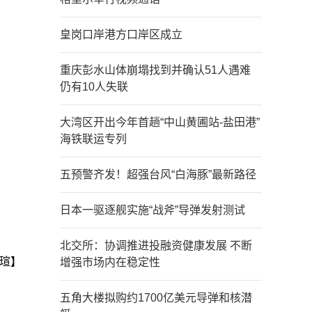
皇岗口岸港方口岸区成立
重庆彭水山体崩塌找到并确认51人遇难
仍有10人失联
大湾区开出今年首趟“中山黄圃站-盐田港”
海铁联运专列
五预警齐发！超强台风“白海豚”最新路径
日本一驱逐舰实施“战斧”导弹发射测试
北交所：协调推进投融资健康发展 不断
瑄】
增强市场内在稳定性
五角大楼拟购约1700亿美元导弹和核潜