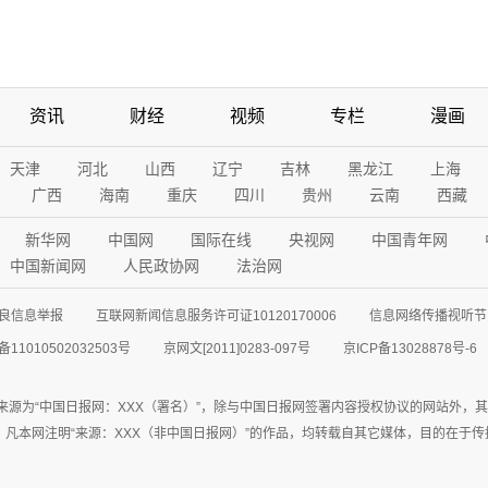
资讯
财经
视频
专栏
漫画
天津
河北
山西
辽宁
吉林
黑龙江
上海
广西
海南
重庆
四川
贵州
云南
西藏
新华网
中国网
国际在线
央视网
中国青年网
中国新闻网
人民政协网
法治网
良信息举报
互联网新闻信息服务许可证10120170006
信息网络传播视听节目
11010502032503号
京网文[2011]0283-097号
京ICP备13028878号-6
来源为“中国日报网：XXX（署名）”，除与中国日报网签署内容授权协议的网站外，
77联系；凡本网注明“来源：XXX（非中国日报网）”的作品，均转载自其它媒体，目的