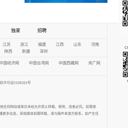
独家
招聘
江苏
浙江
福建
江西
山东
河南
Ch
陕西
新疆
深圳
中国经济网
中国台湾网
中国西藏网
央广网
许可证0108263号
其他任何网站或单位未经允许禁止转载、使用，违者必究。如需使
在于传播更多信息，其他媒体如需转载，请与稿件来源方联系，如产生任