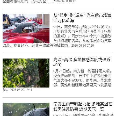
全面考核电动汽车的电安全……
2026-06-30 10:17
从“代步”到“玩车” 汽车后市场激
活万亿蓝海
近日，商务部等九部门联合印发《关
于培育壮大汽车后市场消费若干措施
的通知》，同步公布40个汽车流通改
革试点城市名单，从政策层面为汽车
改装、赛事经济、经典车收藏等领域松绑。
2026-06-30 07:26
高温+高湿 多地体感温度或逼近
40℃
6月29日起，南方新一轮强降雨来袭，
受强降雨影响，长江中下游等地最高
气温大多不足30℃，而华南、华北南
部、黄淮和新疆等地高温天气发展增
多。
2026-06-29 13:41
南方主雨带明起北抬 多地高温在
线需注意防暑 近期天气一览
6月29日起，随着雨带北抬，华南高温