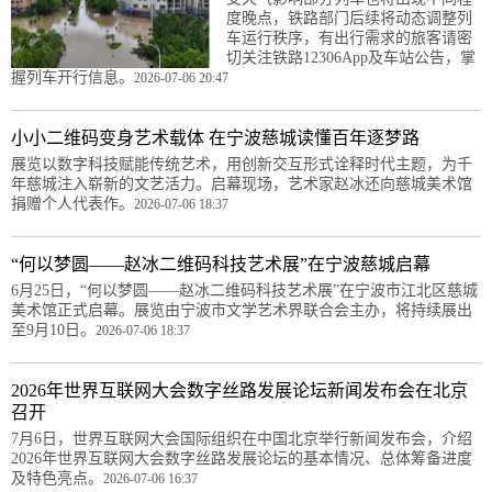
度晚点，铁路部门后续将动态调整列
车运行秩序，有出行需求的旅客请密
切关注铁路12306App及车站公告，掌
握列车开行信息。
2026-07-06 20:47
小小二维码变身艺术载体 在宁波慈城读懂百年逐梦路
展览以数字科技赋能传统艺术，用创新交互形式诠释时代主题，为千
年慈城注入崭新的文艺活力。启幕现场，艺术家赵冰还向慈城美术馆
捐赠个人代表作。
2026-07-06 18:37
“何以梦圆——赵冰二维码科技艺术展”在宁波慈城启幕
6月25日，“何以梦圆——赵冰二维码科技艺术展”在宁波市江北区慈城
美术馆正式启幕。展览由宁波市文学艺术界联合会主办，将持续展出
至9月10日。
2026-07-06 18:37
2026年世界互联网大会数字丝路发展论坛新闻发布会在北京
召开
7月6日，世界互联网大会国际组织在中国北京举行新闻发布会，介绍
2026年世界互联网大会数字丝路发展论坛的基本情况、总体筹备进度
及特色亮点。
2026-07-06 16:37