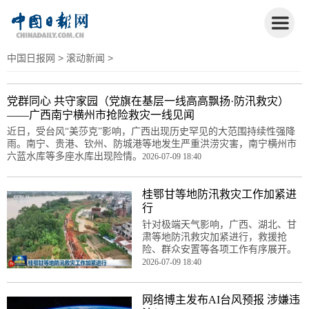
中国日报网
>
滚动新闻
>
党群同心 共守家园（党旗在基层一线高高飘扬·防汛救灾）
——广西南宁横州市抢险救灾一线见闻
近日，受台风“美莎克”影响，广西出现历史罕见的大范围持续性强降
雨。南宁、贵港、钦州、防城港等地发生严重洪涝灾害，南宁横州市
六蓝水库等多座水库出现险情。
2026-07-09 18:40
桂鄂甘等地防汛救灾工作加紧进
行
针对极端天气影响，广西、湖北、甘
肃等地防汛救灾加紧进行，救援抢
险、群众安置等各项工作有序展开。
2026-07-09 18:40
网络博主发布AI台风预报 涉嫌违