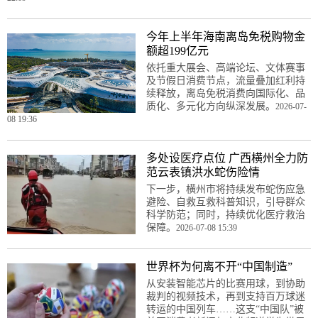
今年上半年海南离岛免税购物金
额超199亿元
依托重大展会、高端论坛、文体赛事
及节假日消费节点，流量叠加红利持
续释放，离岛免税消费向国际化、品
质化、多元化方向纵深发展。
2026-07-
08 19:36
多处设医疗点位 广西横州全力防
范云表镇洪水蛇伤险情
下一步，横州市将持续发布蛇伤应急
避险、自救互救科普知识，引导群众
科学防范；同时，持续优化医疗救治
保障。
2026-07-08 15:39
世界杯为何离不开“中国制造”
从安装智能芯片的比赛用球，到协助
裁判的视频技术，再到支持百万球迷
转运的中国列车……这支“中国队”被