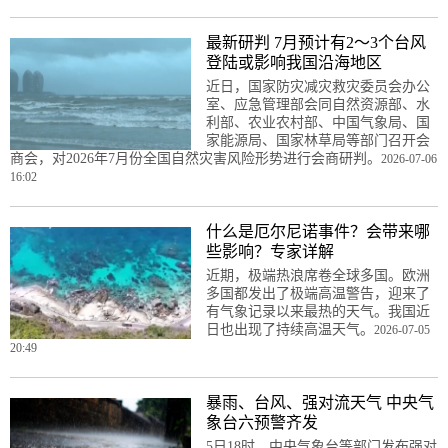
最新研判 7月预计有2～3个台风
登陆或影响我国沿海地区
近日，国家防灾减灾救灾委员会办公
室、应急管理部会同自然资源部、水
利部、农业农村部、中国气象局、国
家能源局、国家林草局等部门召开会
商会，对2026年7月份全国自然灾害风险形势进行会商研判。
2026-07-06
16:02
什么是厄尔尼诺事件？会带来哪
些影响？专家详解
近期，极端热浪席卷全球多国。欧洲
多国都发出了极端高温警告，迎来了
有气象记录以来最热的天气。我国近
日也出现了持续高温天气。
2026-07-05
20:49
暴雨、台风、强对流天气 中央气
象台六预警齐发
5日18时，中央气象台等部门发布强对