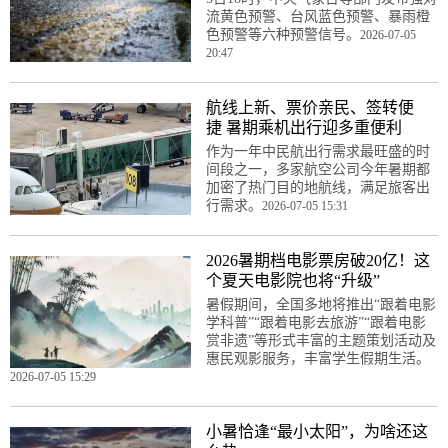
流黄色预警、台风蓝色预警、暴雨橙
色预警等六种预警信号。
2026-07-05
20:47
航线上新、票价亲民、签转便
捷 暑期乘机出行迎多重便利
作为一年中民航出行需求最旺盛的时
间段之一，多家航空公司今年暑期都
加密了热门目的地航线，满足旅客出
行需求。
2026-07-05 15:31
2026暑期档电影票房破20亿！这
个夏天电影院也将“升级”
暑假期间，全国多地将推出“跟着电影
学科普”“跟着电影去旅游”“跟着电影
赏非遗”等形式丰富的主题策划活动及
惠民观影服务，丰富学生假期生活。
2026-07-05 15:29
小暑恰逢“最小太阳”，为啥还这