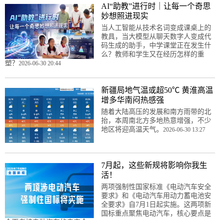
AI“助教”进行时｜让每一个奇思
妙想照进现实
当人工智能从技术名词变成课桌上的
教具，当大模型从聊天数字人变成代
码生成的助手，中学课堂正在发生什
么？教师和学生又在经历怎样的重
塑？
2026-06-30 20:44
新疆局地气温或超50℃ 黄淮高温
增多华南闷热感强
随着大陆高压的发展和南方雨带的北
抬，本周南北方多地热意增强，不少
地区将迎高温天气。
2026-06-30 13:27
7月起，这些新规将影响你我生
活！
两项强制性国家标准《电动汽车安全
要求》和《电动汽车用动力蓄电池安
全要求》自7月1日起实施。这两项新
国标重点聚焦电动汽车，核心要点是