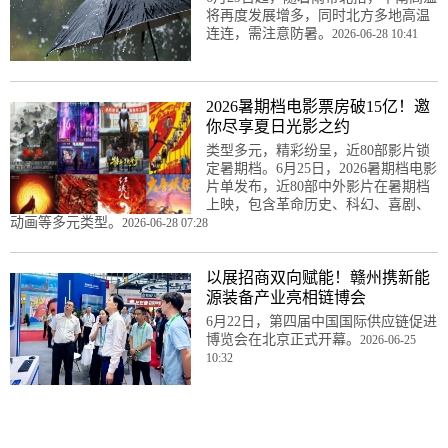
将再度发展增多，同时北方多地高温
连连，需注意防暑。
2026-06-28 10:41
2026暑期档电影票房破15亿！邀
你尽享夏日光影之约
类型多元，精彩纷呈，近80部影片锁
定暑期档。6月25日，2026暑期档电影
片单发布，近80部中外影片在暑期档
上映，包含革命历史、科幻、喜剧、
动画等多元类型。
2026-06-28 07:28
以展招商双向赋能！赣州携新能
源装备产业亮相链博会
6月22日，第四届中国国际供应链促进
博览会在北京正式开幕。
2026-06-25
10:32