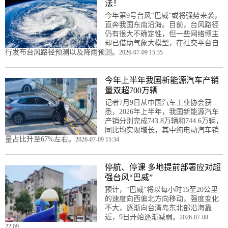
法！
今年第9号台风“巴威”或将强势来袭，
直奔我国东南沿海。目前，台风路径
仍有很大不确定性，但一些网络博主
却已借助气象大模型，在社交平台自
行发布台风路径预测以及降雨预测。
2026-07-09 15:35
今年上半年我国新能源汽车产销
量双超700万辆
记者7月9日从中国汽车工业协会获
悉，2026年上半年，我国新能源汽车
产销分别完成743.8万辆和744.6万辆，
同比均实现增长，其中纯电动汽车销
量占比升至67%左右。
2026-07-09 15:34
停航、停课 多地提前部署应对超
强台风“巴威”
预计，“巴威”将以每小时15至20公里
的速度向西偏北方向移动，强度变化
不大，逐渐向台湾岛东北部沿海靠
近，9日开始逐渐减弱。
2026-07-08
22:09