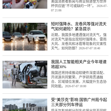
美国消费者新闻与商业频道誉为世界
杯供应链“不可或缺的一环”。
2026-07-
07 21:06
短时强降水、龙卷风等强对流天
气如何避险？紧急提示
近期，我国多地遭遇强对流天气，强
对流天气是指出现短时强降水、雷雨
大风、龙卷风和冰雹等现象的灾害性
天气，如何防御？
2026-07-07 18:40
我国人工智能相关产业今年增速
将超30%
我国还将持续推动软硬件深度适配、
开闭源共同繁荣、产学研用贯通融
合、区域错位发展，大幅提升生态协
同效能。
2026-07-07 18:00
受“美莎克”影响 国铁广州局今起
三天部分列车停运
受天气影响部分列车也将出现不同程