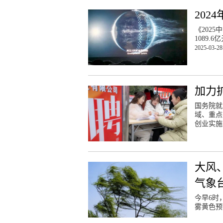
202
《202
1089
2025-03-28
加力
国务院就
域、重点
创业实施
大风
气象
今早6时
雾黄色预