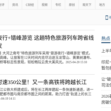
时评
资讯
C财经
视频
专栏
原创
观天下
地方
夜行+错峰游览 这趟特色旅游列车跨省线
热点
发
上半
道·大河之南号”特色旅游列车采用“昼游夜行+错峰游览”模式，
高峰。让旅客在12天时间内览尽沿途玉龙雪山、黄果树瀑布、
印尼
桥等标志性景观，轻松畅玩云贵大美风光。
2025-04-20 15:10
暂勿
让“
时速350公里！又一条高铁将跨越长江
司法
江公铁大桥建成后，将在长江两岸建起一条快速新通道，进一
肥都市圈与南京都市圈之间的距离，助力打造“轨道上的长三
20
-04-19 14:11
房破