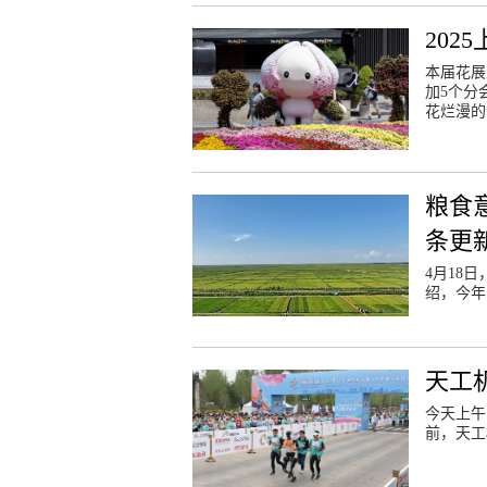
202
本届花展
加5个分
花烂漫的
粮食
条更
4月18
绍，今年
天工
今天上午
前，天工