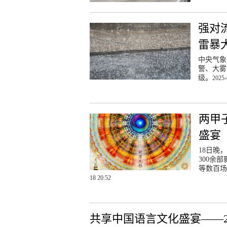
强对
雷暴
中央气象
警、大雾
级。
2025-
两甲
盛宴
18日晚
300余
等数百场
18 20:52
共享中国语言文化盛宴——2