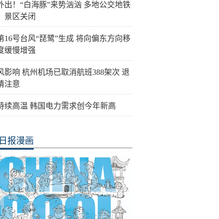
外出！“白海豚”来势汹汹 多地公交地铁
、景区关闭
第16号台风“琵鹭”生成 将向偏东方向移
度缓慢增强
风影响 杭州机场已取消航班388架次 退
请注意
持续高温 韩国电力需求创今年新高
日报漫画