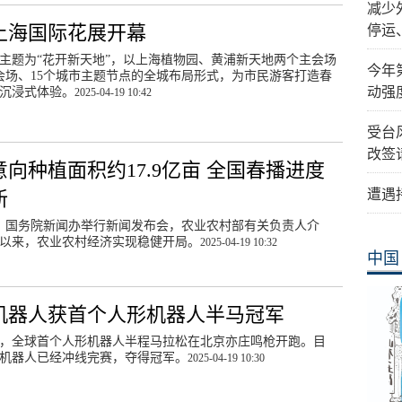
减少
5上海国际花展开幕
停运
主题为“花开新天地”，以上海植物园、黄浦新天地两个主会场
今年
会场、15个城市主题节点的全城布局形式，为市民游客打造春
动强
沉浸式体验。
2025-04-19 10:42
受台
改签
意向种植面积约17.9亿亩 全国春播进度
遭遇
新
日，国务院新闻办举行新闻发布会，农业农村部有关负责人介
以来，农业农村经济实现稳健开局。
2025-04-19 10:32
中国
机器人获首个人形机器人半马冠军
，全球首个人形机器人半程马拉松在北京亦庄鸣枪开跑。目
机器人已经冲线完赛，夺得冠军。
2025-04-19 10:30