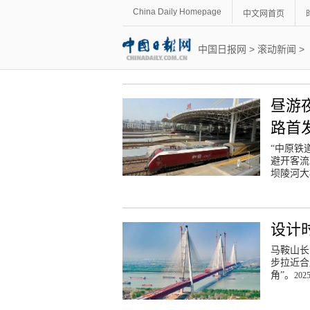
China Daily Homepage
中文网首页
中国日报网
>
滚动新闻
>
昼游
路首
“中原铁
避开客流
坝陵河大
设计
马鞍山长
步拉近合
角”。
2025