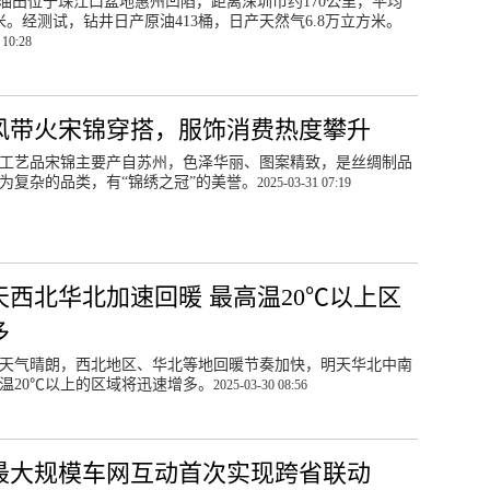
-6油田位于珠江口盆地惠州凹陷，距离深圳市约170公里，平均
0米。经测试，钻井日产原油413桶，日产天然气6.8万立方米。
 10:28
风带火宋锦穿搭，服饰消费热度攀升
工艺品宋锦主要产自苏州，色泽华丽、图案精致，是丝绸制品
为复杂的品类，有“锦绣之冠”的美誉。
2025-03-31 07:19
天西北华北加速回暖 最高温20℃以上区
多
天气晴朗，西北地区、华北等地回暖节奏加快，明天华北中南
温20℃以上的区域将迅速增多。
2025-03-30 08:56
最大规模车网互动首次实现跨省联动