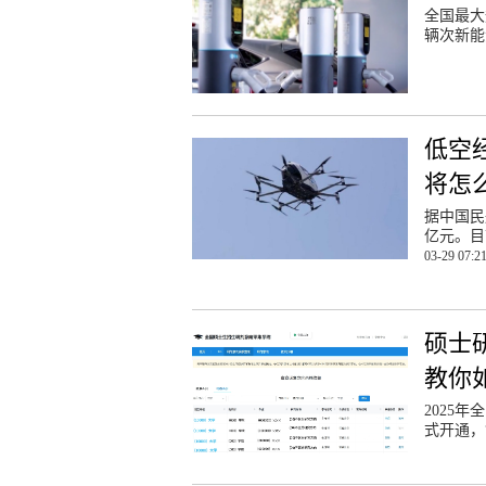
全国最大
辆次新能
低空经
将怎
据中国民
亿元。目
03-29 07:2
硕士
教你
2025
式开通，