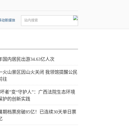
移动新媒体
站内搜索
年国内居民出游34.63亿人次
一火山景区因山火关闭 我领馆提醒公民
前往
破坏者”变“守护人”：广西法院生态环境
保护的创新实践
26暑期档票房破85亿！已连续30天单日票
亿