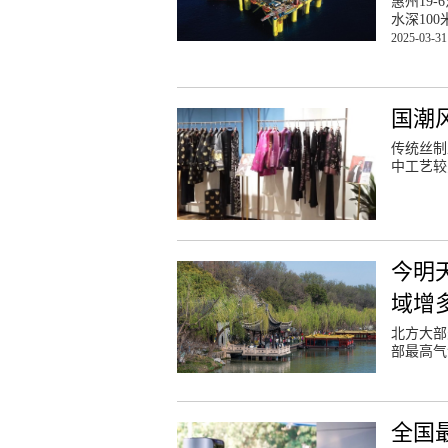
惠州19
水深10
2025-03-31
国潮
传统丝制
中工艺较
今明
域增
北方大部
部最高气
全国