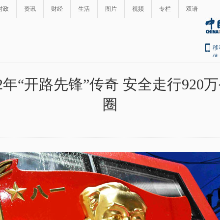
时政
资讯
财经
生活
图片
视频
专栏
双语
移
体
2年“开路先锋”传奇 安全走行920万
圈