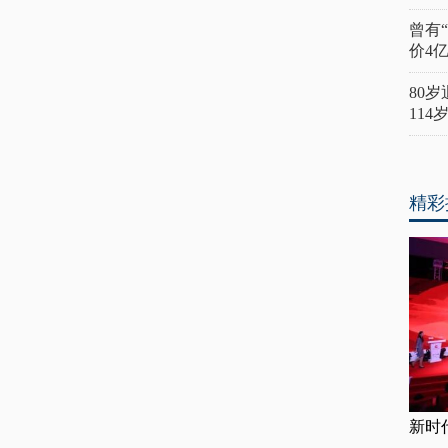
曾有
价4
80
11
精彩
新时