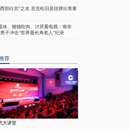
“西部白宫”之名 尼克松旧居挂牌出售要
亿
岁退休、顿顿吃肉、讨厌看电视：南非
4岁男子冲击“世界最长寿老人”纪录
推荐
代大讲堂