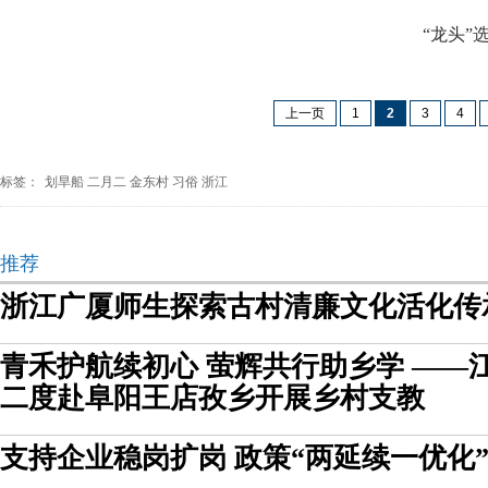
“龙头”选
上一页
1
2
3
4
标签：
划旱船
二月二
金东村
习俗
浙江
推荐
浙江广厦师生探索古村清廉文化活化传
青禾护航续初心 萤辉共行助乡学 ——
二度赴阜阳王店孜乡开展乡村支教
支持企业稳岗扩岗 政策“两延续一优化