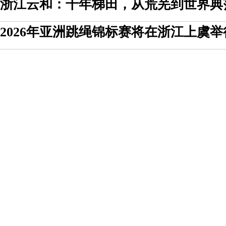
浙江云和：千年梯田，从荒芜到世界典
2026年亚洲跳绳锦标赛将在浙江上虞举