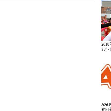
20
影征
A站
资问