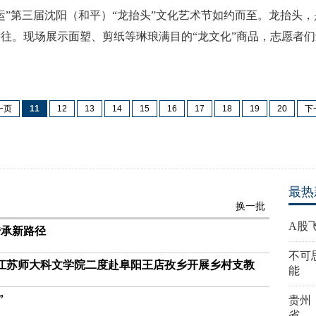
运”第三届沈阳（和平）“龙抬头”文化艺术节如约而至。龙抬头
往。现场展示面塑、剪纸等琳琅满目的“龙文化”商品，志愿者
一页
11
12
13
14
15
16
17
18
19
20
下
最热
换一批
A股
传承新路径
不可
—江苏师大科文学院二度赴阜阳王店孜乡开展乡村支教
能
”
贵州
省