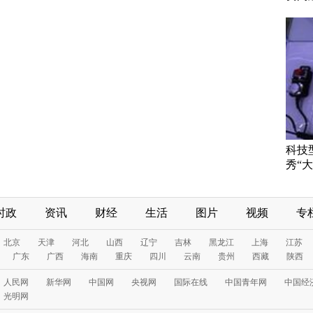
科技
秀“大
时政
资讯
财经
生活
图片
视频
专
北京
天津
河北
山西
辽宁
吉林
黑龙江
上海
江苏
广东
广西
海南
重庆
四川
云南
贵州
西藏
陕西
人民网
新华网
中国网
央视网
国际在线
中国青年网
中国经
光明网