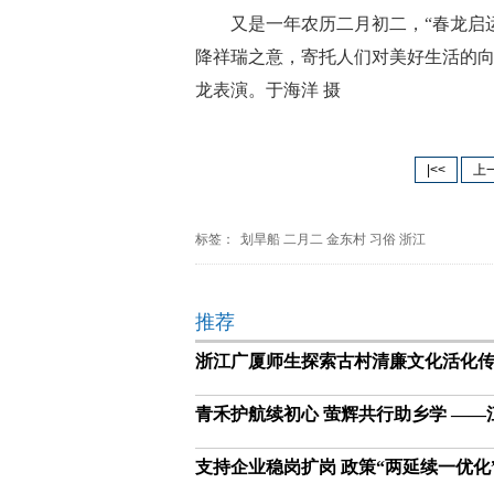
又是一年农历二月初二，“春龙启
降祥瑞之意，寄托人们对美好生活的向
龙表演。于海洋 摄
|<<
上
标签：
划旱船
二月二
金东村
习俗
浙江
推荐
浙江广厦师生探索古村清廉文化活化
青禾护航续初心 萤辉共行助乡学 —
支持企业稳岗扩岗 政策“两延续一优化