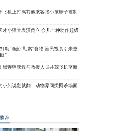
子飞机上打骂其他乘客掐小孩脖子被制
天才小猎犬表演倒立 会几十种动作超级
“打劫”渔船“勒索”食物 渔民投食引来更
匪”
！黑猩猩获救与救援人员共驾飞机至新
的小船说翻就翻！动物界同类厮杀场面
推荐