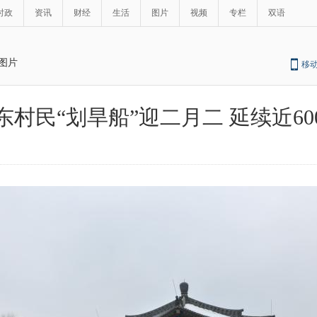
时政
资讯
财经
生活
图片
视频
专栏
双语
图片
移
东村民“划旱船”迎二月二 延续近60