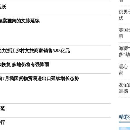
活跃
俄男
伏
海棠雅集的文脉延续
英国
萌
海狮
力浙江乡村文旅商家销售5.98亿元
多“劫
续恢复 多地仍将有强降雨
暖心
家
前7月我国货物贸易进出口延续增长态势
友谊
震撼
典范
精彩
举行