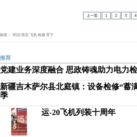
上一页
1
2
3
4
标签：
90后
医生
飞机
检修
零下
推荐
党建业务深度融合 思政铸魂助力电力
新疆吉木萨尔县北庭镇：设备检修“蓄
季
运-20飞机列装十周年