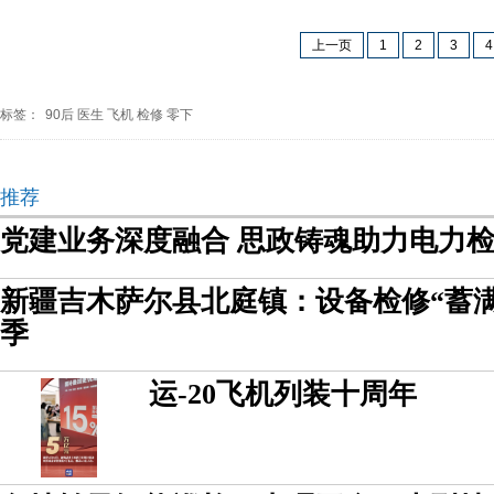
上一页
1
2
3
4
标签：
90后
医生
飞机
检修
零下
推荐
党建业务深度融合 思政铸魂助力电力
新疆吉木萨尔县北庭镇：设备检修“蓄
季
运-20飞机列装十周年