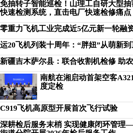
免抽转子智能巡检！山理工自研大型抽
快速检测系统，直击电厂快速检修痛点
零重力飞机工业完成近5亿元新一轮融
运20飞机列装十周年：“胖妞”从萌新到
新疆吉木萨尔县：联合收割机检修 助农
南航在湘启动首架空客A321
度定检
C919飞机高原型开展首次飞行试验
深耕检后服务末梢 实现健康闭环管理