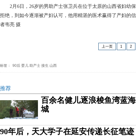
2月6日，26岁的男助产士张卫兵在位于太原的山西省妇
拒绝，到如今逐渐被产妇认可，他用精湛的医术赢得了产妇的信
者韦亮 摄
上一页
1
2
标签：
90后
婴儿
助产士
接生
山西
推荐
百余名健儿逐浪梭鱼湾蓝海
城
90年后，天大学子在延安传递长征笔迹