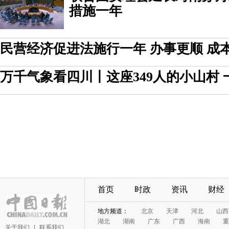
措施一年
民营经济促进法施行一年 办事更顺 成
万千气象看四川丨这座349人的小山村 
首页
时政
资讯
财经
地方频道：
北京
天津
河北
山西
湖北
湖南
广东
广西
海南
重
关于我们
|
联系我们