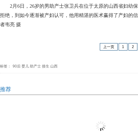
2月6日，26岁的男助产士张卫兵在位于太原的山西省妇
拒绝，到如今逐渐被产妇认可，他用精湛的医术赢得了产妇的信
者韦亮 摄
上一页
1
2
标签：
90后
婴儿
助产士
接生
山西
推荐