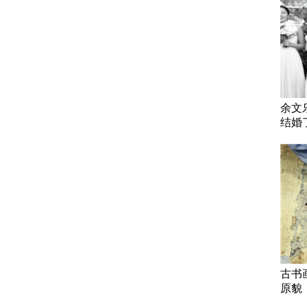
余文
结婚
古书
原貌