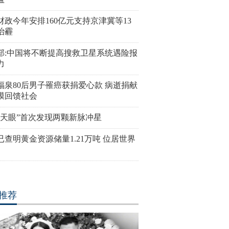
财政今年安排160亿元支持京津冀等13
治霾
部:中国将不断提高搜救卫星系统遇险报
力
福泉80后男子罹癌获捐爱心款 病逝捐献
膜回馈社会
国天眼”首次发现两颗新脉冲星
已查明黄金资源储量1.21万吨 位居世界
推荐