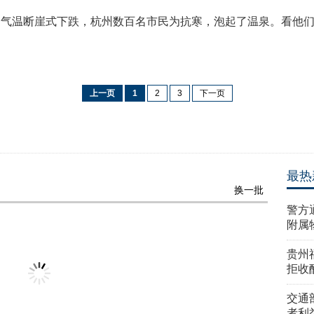
气刚过，气温断崖式下跌，杭州数百名市民为抗寒，泡起了温泉。看
上一页
1
2
3
下一页
最热
换一批
警方
附属
贵州
拒收
交通
者利