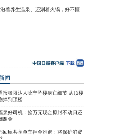
他们泡着养生温泉、还涮着火锅，好不惬
新闻
通报极限达人咏宁坠楼身亡细节 从顶楼
物掉到顶楼
福泉好司机：捡万元现金原封不动归还
酬谢金
部回应共享单车押金难退：将保护消费
益