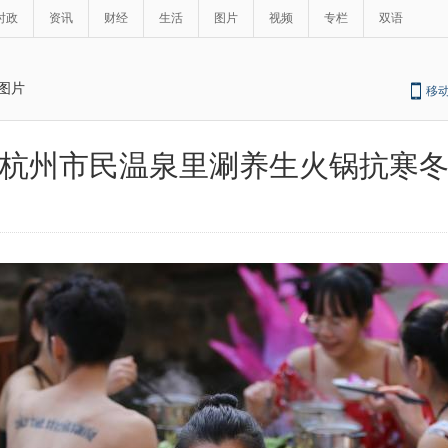
时政
资讯
财经
生活
图片
视频
专栏
双语
图片
移
杭州市民温泉里涮养生火锅抗寒