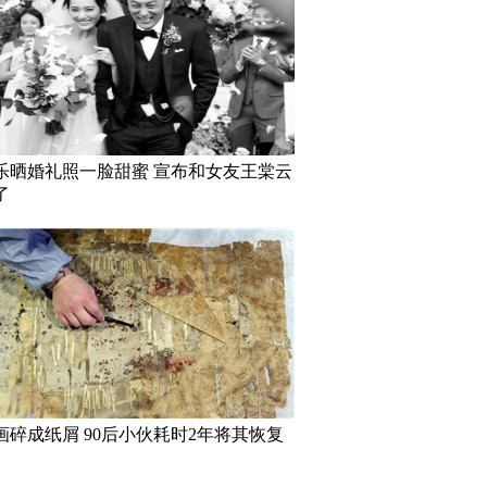
乐晒婚礼照一脸甜蜜 宣布和女友王棠云
了
画碎成纸屑 90后小伙耗时2年将其恢复