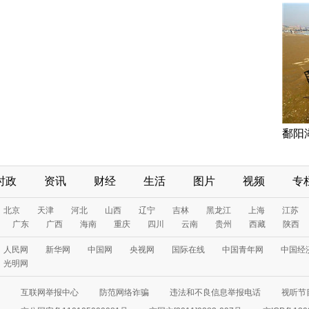
鄱阳
时政
资讯
财经
生活
图片
视频
专
北京
天津
河北
山西
辽宁
吉林
黑龙江
上海
江苏
广东
广西
海南
重庆
四川
云南
贵州
西藏
陕西
人民网
新华网
中国网
央视网
国际在线
中国青年网
中国经
光明网
互联网举报中心
防范网络诈骗
违法和不良信息举报电话
视听节目