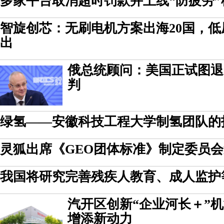
多家平台取消超时罚款并上线“防疲劳”
智旋创芯：无刷电机方案出海20国，
出
俄总统顾问：美国正试图退
判
绿氢——安徽科技工程大学制氢团队的
灵狐出席《GEO团体标准》制定委员
我国将研究完善残疾人教育、成人监护
汽开区创新“企业河长＋”
增添新动力