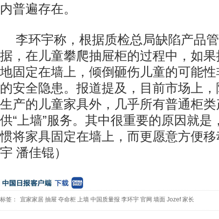
内普遍存在。
李环宇称，根据质检总局缺陷产品管
据，在儿童攀爬抽屉柜的过程中，如果
地固定在墙上，倾倒砸伤儿童的可能性
的安全隐患。报道提及，目前市场上，
生产的儿童家具外，几乎所有普通柜类产
供“上墙”服务。其中很重要的原因就是
惯将家具固定在墙上，而更愿意方便移
宇 潘佳锟）
标签：
宜家家居
抽屉
夺命柜
上墙
中国质量报
李环宇
官网
墙面
Jozef
家长