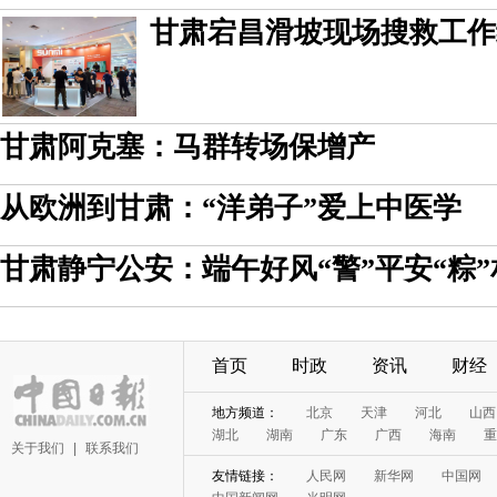
甘肃宕昌滑坡现场搜救工作结
甘肃阿克塞：马群转场保增产
从欧洲到甘肃：“洋弟子”爱上中医学
甘肃静宁公安：端午好风“警”平安“粽”
首页
时政
资讯
财经
地方频道：
北京
天津
河北
山西
湖北
湖南
广东
广西
海南
重
关于我们
|
联系我们
友情链接：
人民网
新华网
中国网