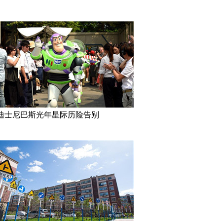
迪士尼巴斯光年星际历险告别