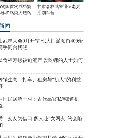
动物园首次成功繁
甘肃森林武警退伍老兵
界珍稀鸟类火烈鸟
泪别军营
新闻
山武林大会9月开锣 七大门派领衔400余
高手同台切磋
误食福寿螺被迫流产 爱吃螺的人士如何
传销生意：打车、租房与“捞人”的利益
链
中国民居第一村：古代高官私宅8道机
盗
爱、交友为借口 多人赴“女网友”约会陷
销
生三世》粉丝疑为保排片锁场数万 还开