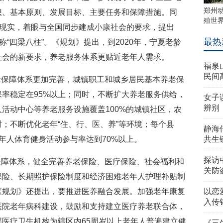
郑州
想、基本原则、发展目标、主要任务和保障措施。同
殖世
的现实，着眼与全国同步建成小康社会的要求，提出
最热
称“四梁八柱”。《规划》提出，到2020年，宁夏老龄
社会的新要求，养老服务体系更贴近老年人需求。
福泉
民间
老保障体系更加完善，城镇职工和城乡居民基本养老保
保率稳定在95%以上；同时，不断扩大养老服务供给，
女子
辨别
活动中心等养老服务设施覆盖100%的城镇社区，农
村；不断优化老年“住、行、医、养”等环境；每个县
静海
年人体育健身活动参与率达到70%以上。
共生
探访
保障体系，健全完善养老保险、医疗保险、社会福利和
关防
保险、长期照护保险制度和经济困难老年人护理补贴制
《规划》还提出，要推进医养融合发展。加强老年康复
以恋
入传
医院老年病科建设，鼓励和支持建立医疗养老联合体，
医疗卫生机构为辖区内65周岁以上老年人普遍建立健
《三