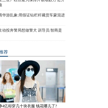
狼
清华游乱象:用假证钻栏杆藏货车蒙混进
主动投奔警局想做警犬 训导员:智商是
推荐
挣4亿却穿几十块衣服 钱花哪儿了?