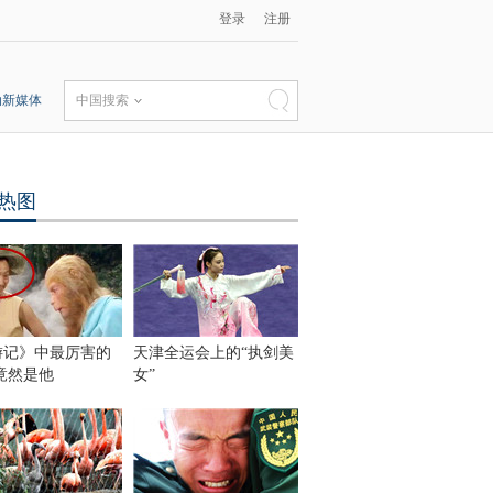
登录
注册
动新媒体
中国搜索
热图
游记》中最厉害的
天津全运会上的“执剑美
竟然是他
女”