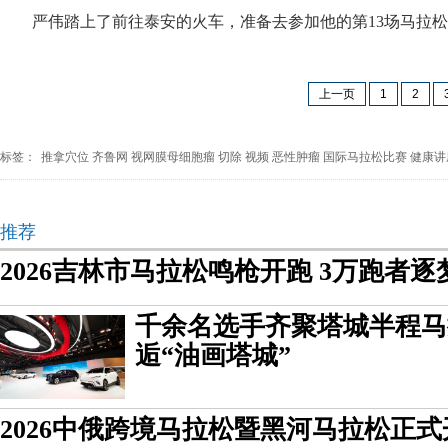
严伟踏上了前往泰安的火车，准备去参加他的第13场马拉松
上一页
1
2
标签：
推拿穴位
齐鲁网
视网膜母细胞瘤
切除
视频
恶性肿瘤
国际马拉松比赛
健康讲
推荐
2026吉林市马拉松鸣枪开跑 3万跑者
千余名选手齐聚塔城半程马
逅“油画塔城”
2026中俄跨境马拉松暨黑河马拉松正式