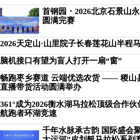
首钢园・2026北京石景山
圆满完赛
2026天定山·山里院子长春莲花山半程
脑机接口有望为盲人打开一扇“窗”
畅跑枣乡赛道 云端优选农货 —— 稷山县
直播带货活动圆满举办
361°成为2026衡水湖马拉松顶级合作
航跑者环湖竞速
千年水脉承古韵 国际盛会聚通
大运河”皮划艇马拉松系列