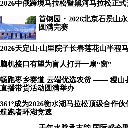
2026中俄跨境马拉松暨黑河马拉松正式
首钢园・2026北京石景山
圆满完赛
2026天定山·山里院子长春莲花山半程
脑机接口有望为盲人打开一扇“窗”
畅跑枣乡赛道 云端优选农货 —— 稷山县
直播带货活动圆满举办
361°成为2026衡水湖马拉松顶级合作
航跑者环湖竞速
千年水脉承古韵 国际盛会聚通