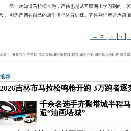
第一次知道马拉松长跑，严伟也是从互联网上学习到的，苦
动。图为严伟在自己的店里进行体育训练。齐鲁网记者尹承谦 郝
上一页
1
2
标签：
推拿穴位
齐鲁网
视网膜母细胞瘤
切除
视频
恶性肿瘤
国际马拉松比赛
健康讲
推荐
2026吉林市马拉松鸣枪开跑 3万跑者
千余名选手齐聚塔城半程马
逅“油画塔城”