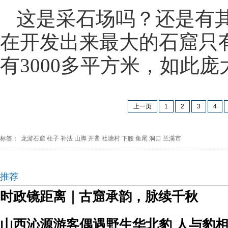
这是采石场吗？还是有
在开发出来最大的石窟只有
有3000多平方米，如此
上一页
1
2
3
4
标签：
龙游石窟
柱子
补法
山脚
开凿
社塘村
下腰
鱼尾
洞口
兰溪市
推荐
时政镜距离｜古窟承韵，脉续千秋
山西沁源游客偶遇野生华北豹 人与豹相