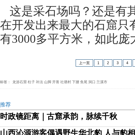
这是采石场吗？还是有
在开发出来最大的石窟只有
有3000多平方米，如此
上一页
1
2
3
4
标签：
龙游石窟
柱子
补法
山脚
开凿
社塘村
下腰
鱼尾
洞口
兰溪市
推荐
时政镜距离｜古窟承韵，脉续千秋
山西沁源游客偶遇野生华北豹 人与豹相