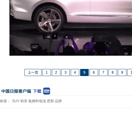
上一页
1
2
3
4
5
6
7
8
9
标签：
SUV
韩系
氢燃料电池
恩斯
品牌