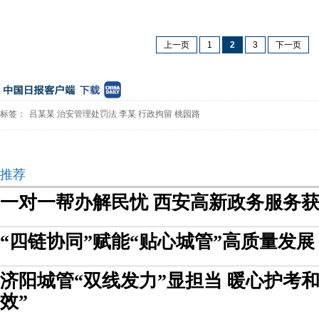
上一页
1
2
3
下一页
标签：
吕某某
治安管理处罚法
李某
行政拘留
桃园路
推荐
一对一帮办解民忧 西安高新政务服务
“四链协同”赋能“贴心城管”高质量发展
济阳城管“双线发力”显担当 暖心护考
效”