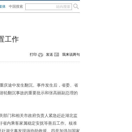
媒体
中国搜索
置工作
打印
发送
我来说两句
驶往重庆途中发生翻沉。事件发生后，省委、省
段游轮翻沉事故的重要批示和张高丽副总理的
有关部门和相关市政府负责人紧急赶赴湖北监
好省内乘客家属稳定安抚等善后工作。核准
赶赴湖北事发现场协助救援。四是加强与国家