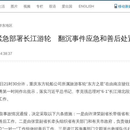
生活
图片
视频
专栏
双语
爱出国
移动新
华东地区
紧急部署长江游轮 翻沉事件应急和善后处
4:38:37
月1日21时30分许，重庆东方轮船公司所属旅游客轮“东方之星”在由南京
第一时间作出批示，落实习近平总书记、李克强总理对“6·1”长江湖北
工作。
听取事故情况通报，决定采取以下六条措施：一是由许津荣副省长带领省
善后工作。二是由张雷副省长牵头组织省有关部门和有关市政府，负责做
立“一对一”工作组做好善后工作。三是请江苏海事部门立即派出救援队伍