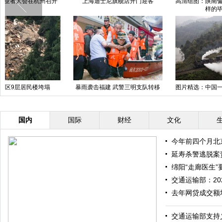
广西全州遇强降雨袭击 路面损毁
图片精选：四川村民深山挖“重楼”
“
严重
两年挖空一座山
青岛一连锁酒店发生液化气爆炸
“总理咖啡”走红受追捧
国内
国际
财经
文化
今年前四个月北京
延寿杀警逃脱案
绵阳“走廊医生”
交通运输部：20
去年网贷成交额增
交通运输部支持