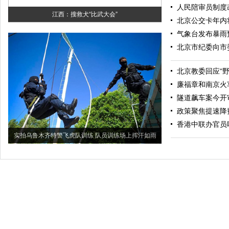
人民陪审员制度
江西：搜救犬“比武大会”
北京公交卡年内
气象台发布暴雨
北京市纪委向市
北京教委回应“
廉福章和南京火车
隧道飙车案今开
政策聚焦提速降
香港中联办官员
实拍乌鲁木齐特警飞虎队训练 队员训练场上挥汗如雨