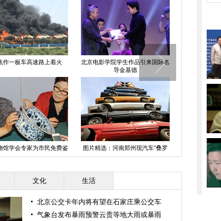
焦作一板车高速路上着火
北京电影学院学生作品引来国际名
导金基德
物馆学会专家为市民免费鉴
图片精选：河南郑州现汽车“叠罗
上海迪士
定文物
汉”
文化
生活
北京公交卡年内将有望在石家庄乘公交车
气象台发布暴雨预警云贵等地大雨或暴雨