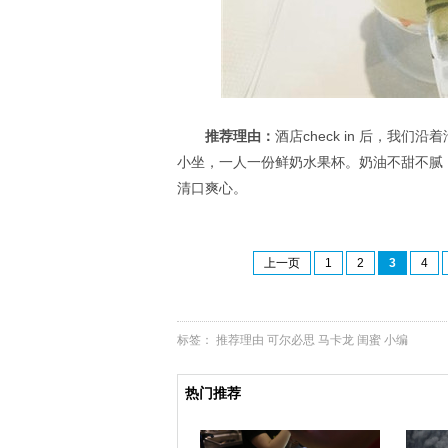
推荐理由：
酒店check in 后，我
小坐，一人一份鲜奶水果杯。奶油不甜不腻
清口爽心。
上一页
1
2
3
4
标签：
推荐理由
可尔必思
马卡龙
闺蜜
小编
热门推荐