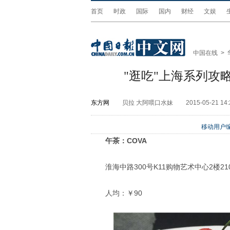
首页
时政
国际
国内
财经
文娱
中国在线
>
"逛吃"上海系列攻
东方网
贝拉 大阿喂口水妹
2015-05-21 14:
移动用户编
午茶：COVA
淮海中路300号K11购物艺术中心2楼21
人均：￥90