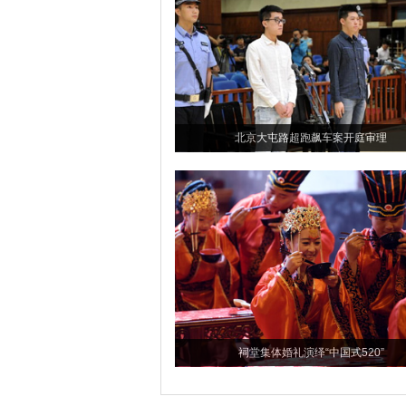
北京大屯路超跑飙车案开庭审理
祠堂集体婚礼演绎“中国式520”