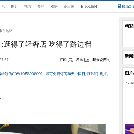
生活
图片
视频
专栏
双语
爱出国
移动新
精彩
华东地区
略:逛得了轻奢店 吃得了路边档
新闻
27:57
打印
发送
我来说两句
图片
辑短信CD到106580009009，即可免费订阅30天中国日报双语手机报。
“不
0