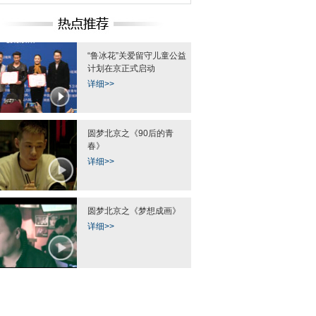
京
“鲁冰花”关爱留守儿童公益
计划在京正式启动
详细>>
阿里巴巴办全球女性大会 马云现
全球女性创业者大
场遭女粉丝熊抱
圆梦北京之《90后的青
春》
详细>>
圆梦北京之《梦想成画》
尼旗舰店开门迎客
高清组图：陕南偏远山区孩子不一
贵阳一小区9层
样的毕业照
详细>>