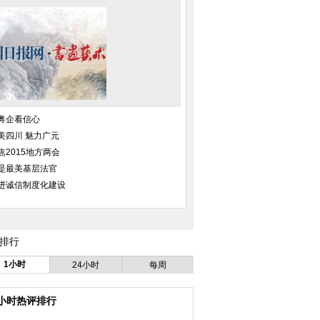
粤企看信心
美四川 魅力广元
焦2015地方两会
是最美基层法官
进诚信制度化建设
排行
1小时
24小时
每周
4小时热评排行
”感映艺术展将造访北