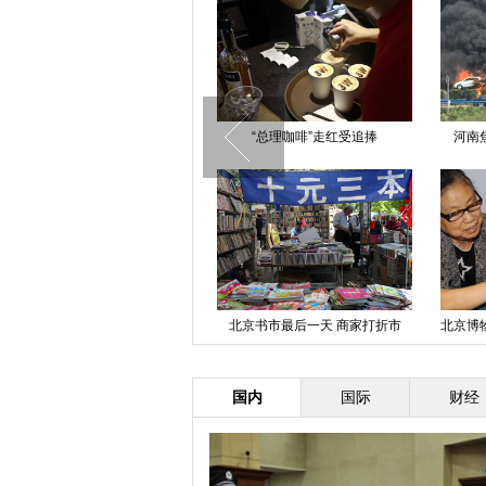
广西全州遇强降雨袭击 路面损毁
“总理咖啡”走红受追捧
河南
严重
青岛一连锁酒店发生液化气爆炸
北京书市最后一天 商家打折市
北京博
民“捡漏”
国内
国际
财经