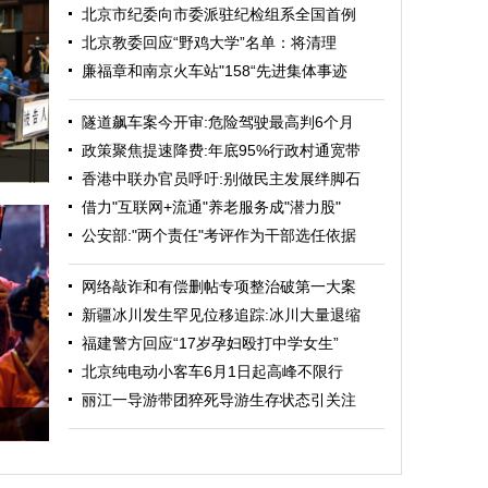
北京市纪委向市委派驻纪检组系全国首例
北京教委回应“野鸡大学”名单：将清理
廉福章和南京火车站"158“先进集体事迹
隧道飙车案今开审:危险驾驶最高判6个月
政策聚焦提速降费:年底95%行政村通宽带
香港中联办官员呼吁:别做民主发展绊脚石
借力"互联网+流通"养老服务成"潜力股"
公安部:"两个责任"考评作为干部选任依据
网络敲诈和有偿删帖专项整治破第一大案
新疆冰川发生罕见位移追踪:冰川大量退缩
福建警方回应“17岁孕妇殴打中学女生”
北京纯电动小客车6月1日起高峰不限行
丽江一导游带团猝死导游生存状态引关注