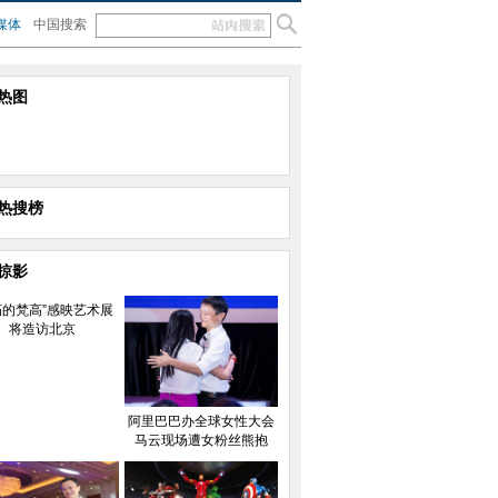
媒体
中国搜索
热图
热搜榜
掠影
朽的梵高”感映艺术展
将造访北京
阿里巴巴办全球女性大会
马云现场遭女粉丝熊抱