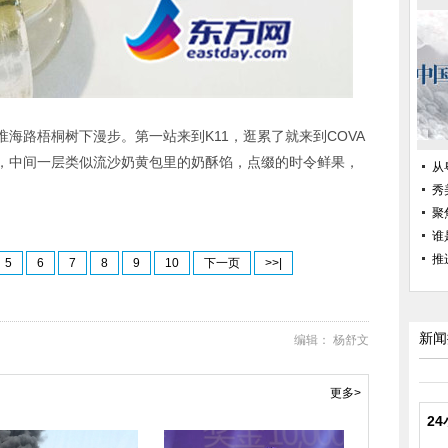
们沿着淮海路梧桐树下漫步。第一站来到K11，逛累了就来到COVA
，中间一层类似流沙奶黄包里的奶酥馅，点缀的时令鲜果，
从
秀
聚
谁
推
5
6
7
8
9
10
下一页
>>|
新闻
编辑： 杨舒文
更多>
2
“不朽的梵高