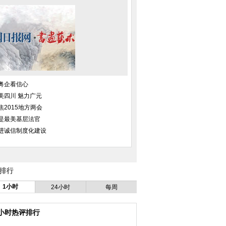
粤企看信心
美四川 魅力广元
焦2015地方两会
是最美基层法官
进诚信制度化建设
排行
1小时
24小时
每周
4小时热评排行
一中教学楼突发大火
男女冒雨相亲 搭配衔杯传水增感
成都一80吨砂石
情
练车 车中5