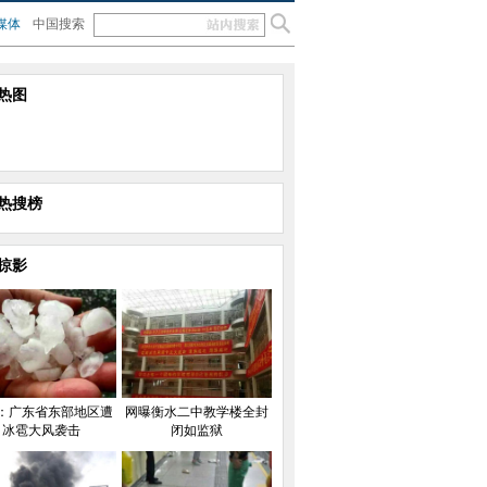
媒体
中国搜索
热图
热搜榜
掠影
：广东省东部地区遭
网曝衡水二中教学楼全封
冰雹大风袭击
闭如监狱