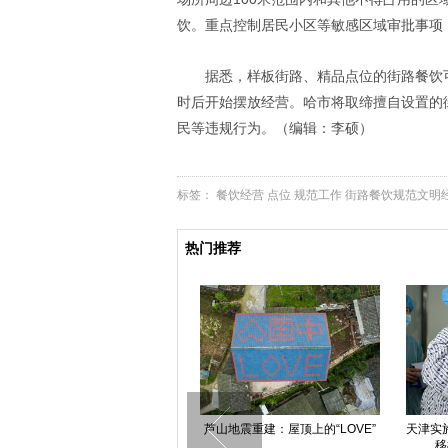
饮。重点控制居民小区等敏感区域审批事项
据悉，样板街路、精品点位的街路餐饮
时后开始摆放经营。哈市将取缔擅自设置的
民等违规行为。（编辑：李硕）
标签：
餐饮经营
点位
规范工作
街路餐饮规范文明
热门推荐
天津实施全国首例儿童二次亲体肝
“华中第一高楼”封顶 情侣建设者楼
高清
移植 父母接力献肝救子
顶浪漫求婚