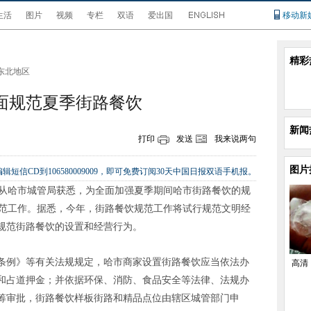
生活
图片
视频
专栏
双语
爱出国
移动新
精彩
东北地区
面规范夏季街路餐饮
新闻
打印
发送
我来说两句
图片
辑短信CD到106580009009，即可免费订阅30天中国日报双语手机报。
者从哈市城管局获悉，为全面加强夏季期间哈市街路餐饮的规
规范工作。据悉，今年，街路餐饮规范工作将试行规范文明经
规范街路餐饮的设置和经营行为。
条例》等有关法规规定，哈市商家设置街路餐饮应当依法办
高清
和占道押金；并依据环保、消防、食品安全等法律、法规办
筹审批，街路餐饮样板街路和精品点位由辖区城管部门申