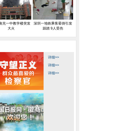
南充一中教学楼突发
深圳一地铁乘客晕倒引发
大火
踩踏 9人受伤
详细>>
详细>>
详细>>