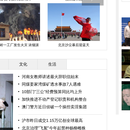
地铁乘客晕倒引发踩踏 9人
北京八大处：民间茶师傅秀炒制春
北京地铁2号
受伤
茶
文化
生活
河南女教师讲述最火辞职信始末
同煤姜家湾煤矿透水事故7人遇难
10部门"三公"经费预算同比均上升
加快推进不动产登记职责和机构整合
澳门警方近日侦破一个操控卖淫集团
沪市昨日成交1.15万亿创全球最高
北京治理"飞絮"今年起禁种杨柳雌株