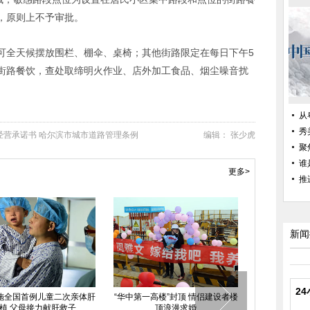
，原则上不予审批。
可全天候摆放围栏、棚伞、桌椅；其他街路限定在每日下午5
街路餐饮，查处取缔明火作业、店外加工食品、烟尘噪音扰
从
秀
经营承诺书
哈尔滨市城市道路管理条例
编辑： 张少虎
聚
谁
更多>
推
新闻
2
：广东省东部地区遭冰雹大风
网曝衡水二中教学楼全封闭如监狱
四川南充
袭击