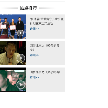
“鲁冰花”关爱留守儿童公益
计划在京正式启动
详细>>
线信号故障 致部分列
路人冒充明星“闯入”北京电影节红
中国日报一周图片
车晚点
毯
日-17
圆梦北京之《90后的青
春》
详细>>
圆梦北京之《梦想成画》
详细>>