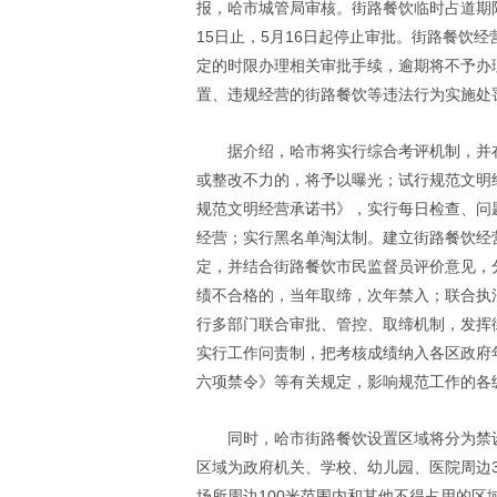
报，哈市城管局审核。街路餐饮临时占道期限为
15日止，5月16日起停止审批。街路餐饮
定的时限办理相关审批手续，逾期将不予办
置、违规经营的街路餐饮等违法行为实施处
据介绍，哈市将实行综合考评机制，并
或整改不力的，将予以曝光；试行规范文明
规范文明经营承诺书》，实行每日检查、问
经营；实行黑名单淘汰制。建立街路餐饮经
定，并结合街路餐饮市民监督员评价意见，
绩不合格的，当年取缔，次年禁入；联合执
行多部门联合审批、管控、取缔机制，发挥
实行工作问责制，把考核成绩纳入各区政府
六项禁令》等有关规定，影响规范工作的各
同时，哈市街路餐饮设置区域将分为禁
区域为政府机关、学校、幼儿园、医院周边
场所周边100米范围内和其他不得占用的