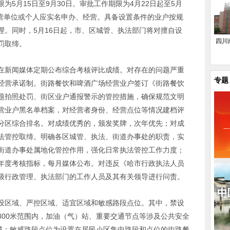
5月15日至9月30日。审批工作期限为4月22日起至5月
经营单位或个人应实名申办、经营。具备设置条件的业户按规
理。同时，5月16日起，市、区城管、执法部门将对擅自设
四川
罚取缔。
在新闻媒体定期公布综合考核评比成绩。对存在的问题严重
专题
经营承诺制。街路餐饮和啤酒广场经营业户签订《街路餐饮
题拍照处罚、街区业户通报警示的管控措施，确保规范文明
营业户黑名单档案，对经营者身份、经营点位等情况建档评
分区综合排名。对成绩优秀的，颁发奖牌，次年优先；对成
法管控取缔。明确各区城管、执法、街道办事处的职责，实
街道办事处属地化管控作用，强化日常执法管控工作力度；
年度考核指标，每月媒体公布。对违反《哈市行政执法人员
级行政管理、执法部门的工作人员及其有关领导进行问责。
设区域、严控区域、适宜区域和敏感路段点位。其中，禁设
300米范围内，加油（气）站、重要交通节点等涉及公共安全
区域；敏感路段点位为设置在居民小区集中路段和点位的街路餐