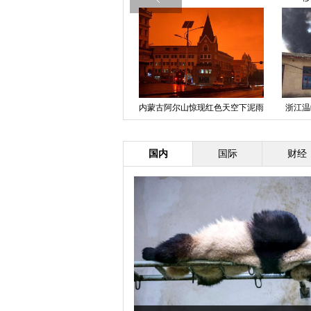
浙江温岭一工厂发生火灾 浓烟滚
北京沙尘暴后迎蓝天
深圳一
滚
国内
国际
财经