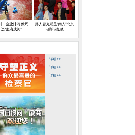
圳一企业排污 致周
路人冒充明星“闯入”北京
边“血流成河”
电影节红毯
详细>>
详细>>
详细>>