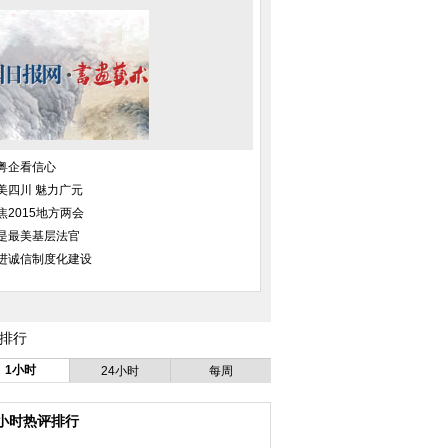
粤企看信心
美四川 魅力广元
焦2015地方两会
是最美基层法官
进诚信制度化建设
排行
1小时
24小时
每周
4小时热评排行