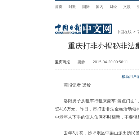
首页
时政
国际
国内
财经
文娱
中国在线
>
重庆打非办揭秘非法集
重庆商报
梁龄
2015-04-20 09:56:11
移动用户编
商报记者 梁龄
洛阳男子从租车行租来豪车“装点门面”
资416万元。昨日，市打击非法金融活动
中老年人下手的诓人伎俩不时翻新，不要轻
去年3月初，沙坪坝区中梁山派出所民