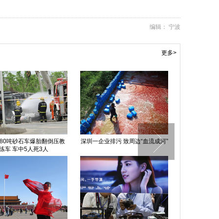
编辑： 宁波
更多>
80吨砂石车爆胎翻倒压教
深圳一企业排污 致周边“血流成河”
芦山地震重建：
练车 车中5人死3人