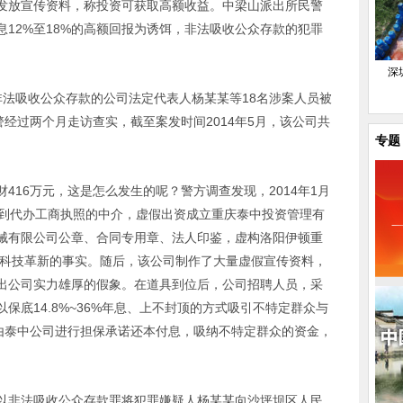
发放宣传资料，称投资可获取高额收益。中梁山派出所民警
12%至18%的高额回报为诱饵，非法吸收公众存款的犯罪
深
非法吸收公众存款的公司法定代表人杨某某等18名涉案人员被
警经过两个月走访查实，截至案发时间2014年5月，该公司共
专题
416万元，这是怎么发生的呢？警方调查发现，2014年1月
找到代办工商执照的中介，虚假出资成立重庆泰中投资管理有
械有限公司公章、合同专用章、法人印鉴，虚构洛阳伊顿重
行科技革新的事实。随后，该公司制作了大量虚假宣传资料，
出公司实力雄厚的假象。在道具到位后，公司招聘人员，采
保底14.8%~36%年息、上不封顶的方式吸引不特定群众与
再由泰中公司进行担保承诺还本付息，吸纳不特定群众的资金，
察院以非法吸收公众存款罪将犯罪嫌疑人杨某某向沙坪坝区人民