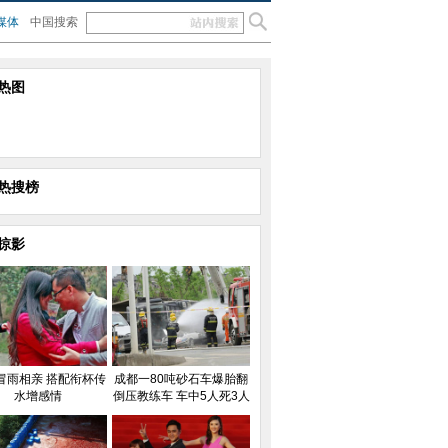
媒体
中国搜索
热图
热搜榜
掠影
冒雨相亲 搭配衔杯传
成都一80吨砂石车爆胎翻
水增感情
倒压教练车 车中5人死3人