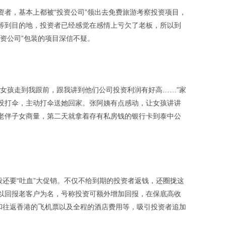
资者，基本上都被“投资公司”领出去免费旅游考察投资项目，
等到目的地，投资者已经感觉在感情上亏欠了老板，所以到
资公司”包装的项目深信不疑。
个女孩走到我跟前，跟我讲到他们公司投资利润有好高……”家
没打伞，主动打伞送她回家。张阿姨有点感动，让女孩讲讲
老伴子女商量，第二天就拿着存有私房钱的银行卡到泰中公
般还要“吐血”大促销。不仅不给到期的投资者返钱，还圈拢这
以回报老客户为名，号称投资可额外增加回报，在保底高收
手机和往返香港的飞机票以及全程的酒店费用等，吸引投资者追加