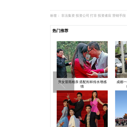
标签：
非法集资
投资公司
打非
投资者应
营销手段
热门推荐
草根演员扮鬼子4年"死"6千次 曾
男女冒雨相亲 搭配衔杯传水增感
成都一
遭游客殴打
情