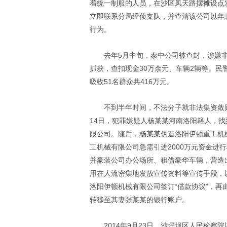
着统一制服的人员，在沙区凤天路摆摊设点
立即联系分局经侦支队，并查清该公司以年息
行为。
去年5月中旬，泰中公司被查封，涉嫌
抓获，查扣现金30万余元、车辆2辆等。民
吸收51名群众共416万元。
不到半年时间，不法分子就非法集资敛财
14日，犯罪嫌疑人杨某某河南洛阳籍人，
限公司。随后，杨某某伪造洛阳伊顿重工机
工机械有限公司急需引进2000万元资金进
并豪装公司办公场所、租借豪华车辆，营造
用在人流密集地发放宣传资料等宣传手段，以
洛阳伊顿机械有限公司签订“借款协议”，
转移至其妻张某某的银行账户。
2014年9月23日，沙坪坝区人民检