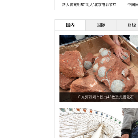
呼格案真凶赵志红今日二审 一审
路人冒充明星“闯入”北京电影节红
中国日
被判处死刑
毯
国内
国际
财经
广东河源闹市挖出43枚恐龙蛋化石