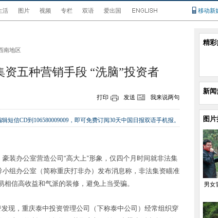
生活
图片
视频
专栏
双语
爱出国
移动新
精彩
西南地区
资五种营销手段 “洗脑”投资者
新闻
打印
发送
我来说两句
图片
辑短信CD到106580009009，即可免费订阅30天中国日报双语手机报。
，豪装办公室营造公司“高大上”形象，仅四个月时间就非法集
领导小组办公室（简称重庆打非办）发布消息称，非法集资瞄准
易相信高收益和气派的装修，避免上当受骗。
男女
警发现，重庆泰中投资管理公司（下称泰中公司）经常组织穿