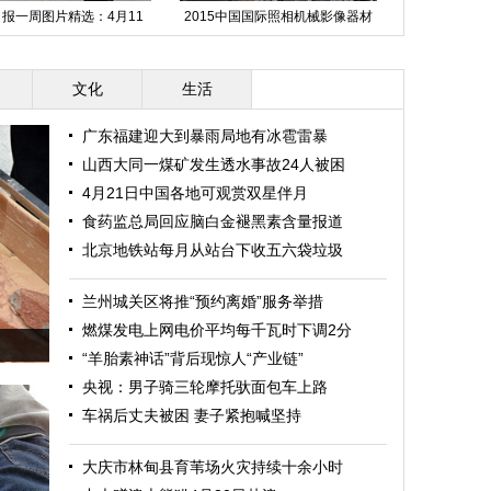
报一周图片精选：4月11
2015中国国际照相机械影像器材
内蒙古阿尔山
日-17日
与技术博览会在京开幕
文化
生活
广东福建迎大到暴雨局地有冰雹雷暴
山西大同一煤矿发生透水事故24人被困
4月21日中国各地可观赏双星伴月
食药监总局回应脑白金褪黑素含量报道
北京地铁站每月从站台下收五六袋垃圾
兰州城关区将推“预约离婚”服务举措
燃煤发电上网电价平均每千瓦时下调2分
“羊胎素神话”背后现惊人“产业链”
央视：男子骑三轮摩托驮面包车上路
车祸后丈夫被困 妻子紧抱喊坚持
大庆市林甸县育苇场火灾持续十余小时