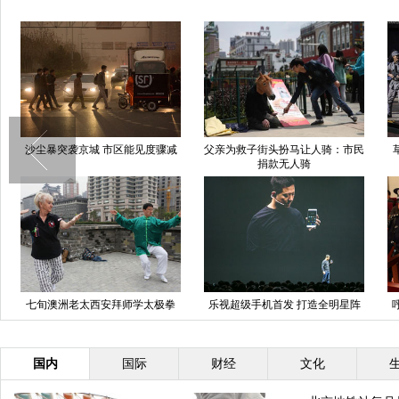
沙尘暴突袭京城 市区能见度骤减
父亲为救子街头扮马让人骑：市民
捐款无人骑
七旬澳洲老太西安拜师学太极拳
乐视超级手机首发 打造全明星阵
坚持练习十五年
容发布会
国内
国际
财经
文化