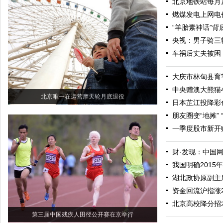
北京地铁站每月
燃煤发电上网电
“羊胎素神话”背
央视：男子骑三
车祸后丈夫被困
大庆市林甸县育
中央赠澳大熊猫4
北京唯一在运营摩天轮月底退役
日本芷江投降彩
朋友圈变“地摊” 
一季度股市新开
财·发现：中国
我国明确2015
湖北政协原副主
资金回流沪指涨2.
北京高校降分招
第三届中国残疾人田径公开赛在京举行