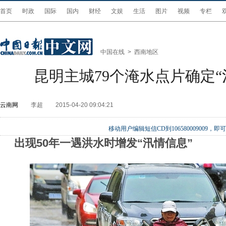
首页
时政
国际
国内
财经
文娱
生活
图片
视频
专栏
中国在线
>
西南地区
昆明主城79个淹水点片确定“
云南网
李超
2015-04-20 09:04:21
移动用户编辑短信CD到106580009009
出现50年一遇洪水时增发“汛情信息”