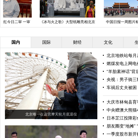
中国日报一周图片精选：4月11
2015中国国际照相机械影像器材
日-17日
与技术博览会在京开幕
国内
国际
财经
文化
北京地铁站每月
燃煤发电上网电
“羊胎素神话”背
央视：男子骑三
车祸后丈夫被困
大庆市林甸县育
中央赠澳大熊猫4
北京唯一在运营摩天轮月底退役
日本芷江投降彩
朋友圈变“地摊” 
一季度股市新开