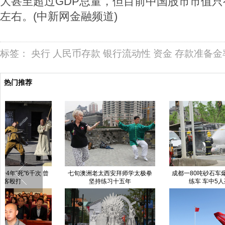
大甚至超过GDP总量，但目前中国股市市值只有
左右。(中新网金融频道)
标签：
央行
人民币存款
银行流动性
资金
存款准备金
热门推荐
成都一80吨砂石车爆胎翻倒压教
深圳一企业排污 致周边“血流成河”
路
练车 车中5人死3人