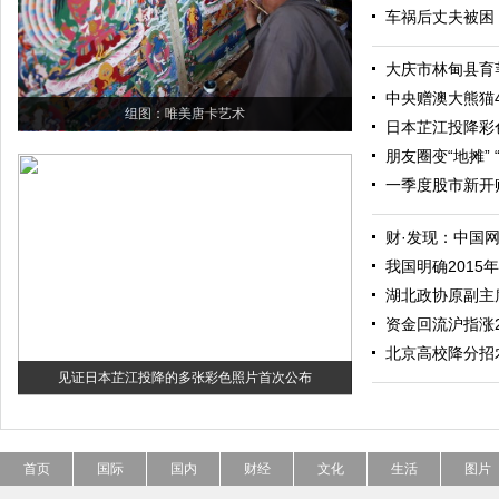
车祸后丈夫被困
大庆市林甸县育
中央赠澳大熊猫4
组图：唯美唐卡艺术
日本芷江投降彩
朋友圈变“地摊” 
一季度股市新开
财·发现：中国
我国明确2015
湖北政协原副主
资金回流沪指涨2.
北京高校降分招
见证日本芷江投降的多张彩色照片首次公布
首页
国际
国内
财经
文化
生活
图片