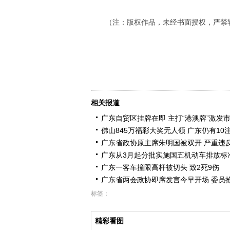
（注：版权作品，未经书面授权，严禁
相关报道
广东自贸区挂牌在即 主打“港澳牌”激发
佛山845万福彩大奖无人领 广东仍有10
广东省政协原主席朱明国被双开 严重违
广东从3月起分批实施国五机动车排放标
广东一客车撞限高杆被切头 致2死9伤
广东省两会政协即席发言今早开场 委员抢
标签：
精彩看图