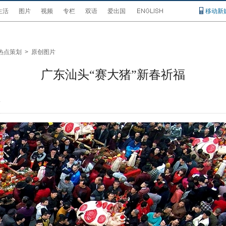
生活
图片
视频
专栏
双语
爱出国
移动新
热点策划
>
原创图片
广东汕头“赛大猪”新春祈福
4