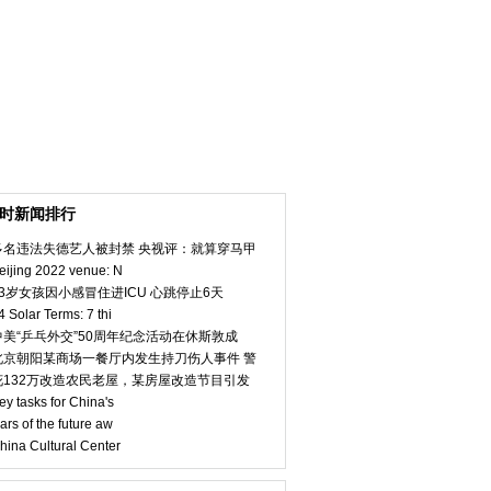
小时新闻排行
多名违法失德艺人被封禁 央视评：就算穿马甲
eijing 2022 venue: N
23岁女孩因小感冒住进ICU 心跳停止6天
4 Solar Terms: 7 thi
中美“乒乓外交”50周年纪念活动在休斯敦成
北京朝阳某商场一餐厅内发生持刀伤人事件 警
花132万改造农民老屋，某房屋改造节目引发
ey tasks for China's
ars of the future aw
hina Cultural Center