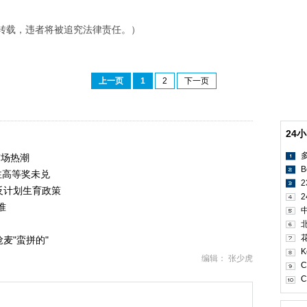
转载，违者将被追究法律责任。）
上一页
1
2
下一页
24
市场热潮
B
注高等奖未兑
反计划生育政策
2
准
麦"蛮拼的"
K
编辑： 张少虎
C
C