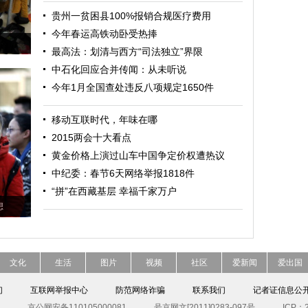
贵州一贫困县100%报销合规医疗费用
今年春运高铁动卧受热捧
最高法：划清与西方“司法独立”界限
中石化回应合并传闻：从未听说
今年1月全国查处违反八项规定1650件
移动互联时代，年味在哪
2015两会十大看点
黄金价格上演过山车中国争定价权遭热议
中纪委：春节6天网络举报1818件
“拼”在西藏基层 幸福千家万户
想
文化
生活
图片
视频
社区
爱新闻
爱出国
们
互联网举报中心
防范网络诈骗
联系我们
记者证信息公
京公网安备110105000081
号京网文[2011]0283-097号
ICP：2