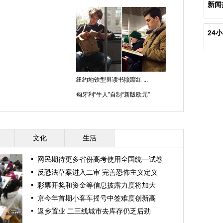
新闻
24
纽约地铁型男读书照蹿红 ...
匈牙利“牛人”自制“新版欧元”
文化
生活
网民期待更多省份高考使用全国统一试卷
反恐法草案进入二审 完善恐怖主义定义
彩票开奖和资金等信息披露力度将加大
京今年首期小客车摇号中签难度创新高
返乡置业 二三线城市去库存仍乏后劲