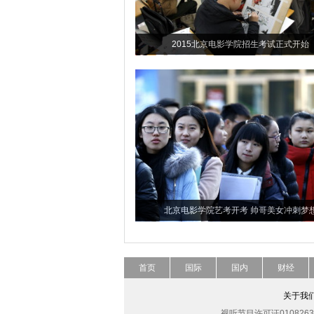
2015北京电影学院招生考试正式开始
北京电影学院艺考开考 帅哥美女冲刺梦
首页
国际
国内
财经
关于我
视听节目许可证0108263