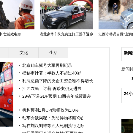
 亡前致电妻...
湖北豪华车队免费送打工游子返乡
江西守林员自掘“山洞值班
文化
生活
新闻
北京购车摇号大军再刷纪录
新闻
揭秘审计署：半数人不超过40岁
利润总额下降的央企工资总额不得增长
江西农民工讨薪 诉讼案仍无进展
24
29省下调GDP预期 山西去年成绩最差
机构预测1月CPI涨幅仅为1.0%
动车盒饭揭秘：为防异物将照X光
写在刘汉刘维等五人死刑执行之际