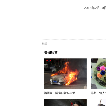
2015年2月
标签：
美图欣赏
福州象山隧道口轿车自燃 ...
苏州：情人