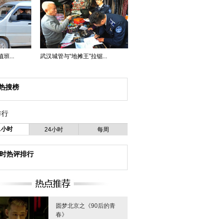
...
武汉城管与“地摊王”拉锯...
热搜榜
排行
1小时
24小时
每周
小时热评排行
圆梦北京之《90后的青
春》