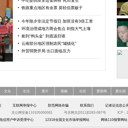
中纪委回应全运金牌榜“死而复生”
铁路重点地区有余票 莫轻信票贩子
今年除夕非法定节假日 加班没有3倍工资
环境治理成地方两会焦点 剑指大气土壤
捡到“狗头金” 到底该归谁
云南部分地区强制农民"城镇化"
外贸弱势开局 出口面临压力
刑
文化
生活
图片
视频
社区
爱新闻
爱出国
们
互联网举报中心
防范网络诈骗
联系我们
记者证信息公
京公网安备110105000081
号京网文[2011]0283-097号
ICP：2
00电信用户申诉受理中心
12318全国文化市场举报网站
网络110报警网站