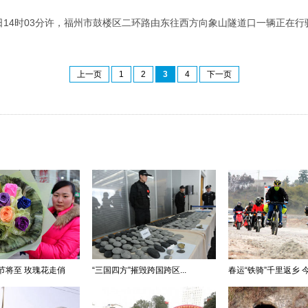
10日14时03分许，福州市鼓楼区二环路由东往西方向象山隧道口一辆正在
上一页
1
2
3
4
下一页
节将至 玫瑰花走俏
“三国四方”摧毁跨国跨区...
春运“铁骑”千里返乡 今.