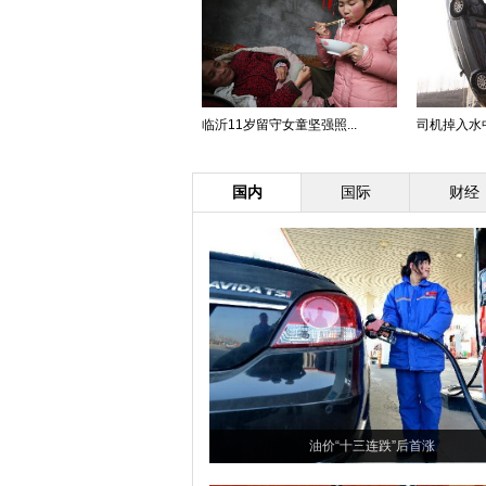
临沂11岁留守女童坚强照...
司机掉入水中
国内
国际
财经
油价“十三连跌”后首涨