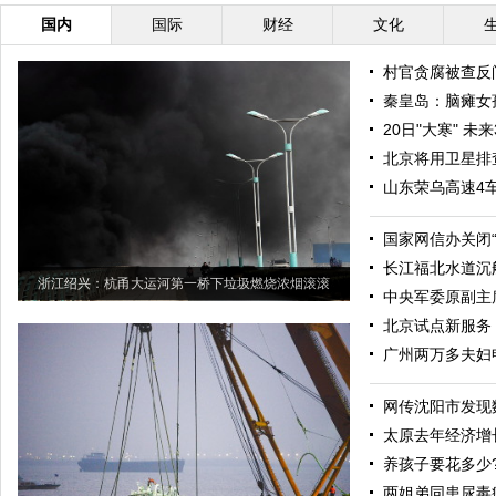
国内
国际
财经
文化
村官贪腐被查反
秦皇岛：脑瘫女
20日"大寒" 
北京将用卫星排
山东荣乌高速4车
国家网信办关闭“
长江福北水道沉
浙江绍兴：杭甬大运河第一桥下垃圾燃烧浓烟滚滚
中央军委原副主
北京试点新服务
广州两万多夫妇
网传沈阳市发现
太原去年经济增
养孩子要花多少
两姐弟同患尿毒