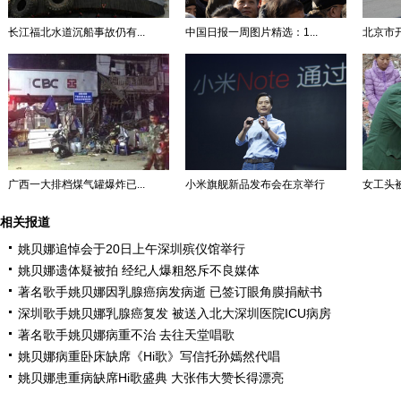
长江福北水道沉船事故仍有...
中国日报一周图片精选：1...
北京市开
广西一大排档煤气罐爆炸已...
小米旗舰新品发布会在京举行
女工头被
相关报道
姚贝娜追悼会于20日上午深圳殡仪馆举行
姚贝娜遗体疑被拍 经纪人爆粗怒斥不良媒体
著名歌手姚贝娜因乳腺癌病发病逝 已签订眼角膜捐献书
深圳歌手姚贝娜乳腺癌复发 被送入北大深圳医院ICU病房
著名歌手姚贝娜病重不治 去往天堂唱歌
姚贝娜病重卧床缺席《Hi歌》写信托孙嫣然代唱
姚贝娜患重病缺席Hi歌盛典 大张伟大赞长得漂亮