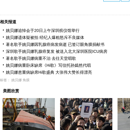
相关报道
姚贝娜追悼会于20日上午深圳殡仪馆举行
姚贝娜遗体疑被拍 经纪人爆粗怒斥不良媒体
著名歌手姚贝娜因乳腺癌病发病逝 已签订眼角膜捐献书
深圳歌手姚贝娜乳腺癌复发 被送入北大深圳医院ICU病房
著名歌手姚贝娜病重不治 去往天堂唱歌
姚贝娜病重卧床缺席《Hi歌》写信托孙嫣然代唱
姚贝娜患重病缺席Hi歌盛典 大张伟大赞长得漂亮
标签：
姚贝娜
角膜
美图欣赏