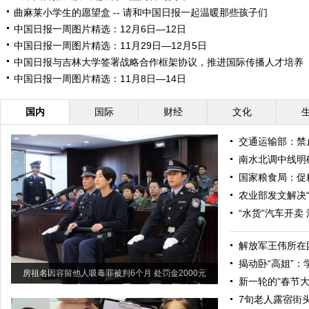
曲麻莱小学生的愿望盒 -- 请和中国日报一起温暖那些孩子们
中国日报一周图片精选：12月6日—12日
中国日报一周图片精选：11月29日—12月5日
中国日报与吉林大学签署战略合作框架协议，推进国际传播人才培养
中国日报一周图片精选：11月8日—14日
国内
国际
财经
文化
交通运输部：禁
南水北调中线明确
国家粮食局：促
农业部发文解决“
“水货”汽车开卖
解放军王伟所在
揭动卧“高姐”
房祖名因容留他人吸毒罪被判6个月 处罚金2000元
新一轮的"春节大
7旬老人露宿街