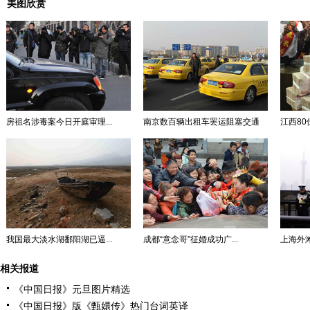
美图欣赏
房祖名涉毒案今日开庭审理...
南京数百辆出租车罢运阻塞交通
江西80
我国最大淡水湖鄱阳湖已逼...
成都“意念哥”征婚成功广...
上海外滩
相关报道
《中国日报》元旦图片精选
《中国日报》版《甄嬛传》热门台词英译