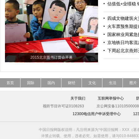
估值低+业绩稳 
四成文物建筑火
火车票预售期提
国家林业局紧急
京地铁日均客流减
下周起北京燕郊开
2015北京图书订货会开幕
首页
国际
国内
财经
文化
生活
图片
关于我们
互联网举报中心
视听节目许可证0108263
京公网安备11010500008
12300电信用户申诉受理中心
1
中国日报网版权说明：凡注明来源为“中国日报网：XXX（
许禁止转载、使用，违者必究。如需使用，请与010-8488